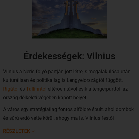
Érdekességek: Vilnius
Vilnius a Neris folyó partján jött létre, s megalakulása után
kulturálisan és politikailag is Lengyelországtól függött.
Rigától
és
Tallinntól
eltérően távol esik a tengerparttól, az
ország délkeleti végében kapott helyet.
A város egy stratégiailag fontos alföldre épült, ahol dombok
és sűrű erdő vette körül, ahogy ma is. Vilnius festői
szépségét a belváros érintetlen barokk épületei mellett a
RÉSZLETEK
fenyőligetekkel borított dombok teszik teljessé, amelyek a