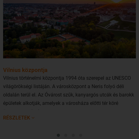
Vilnius központja
Vilnius történelmi központja 1994 óta szerepel az UNESCO
világörökségi listáján. A városközpont a Neris folyó déli
oldalán terül el. Az Óvárost szűk, kanyargós utcák és barokk
épületek alkotják, amelyek a városháza előtti tér köré
összpontosulnak.
RÉSZLETEK