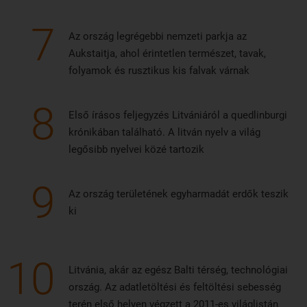
7
Az ország legrégebbi nemzeti parkja az
Aukstaitja, ahol érintetlen természet, tavak,
folyamok és rusztikus kis falvak várnak
8
Első írásos feljegyzés Litvániáról a quedlinburgi
krónikában található. A litván nyelv a világ
legősibb nyelvei közé tartozik
9
Az ország területének egyharmadát erdők teszik
ki
10
Litvánia, akár az egész Balti térség, technológiai
ország. Az adatletöltési és feltöltési sebesség
terén első helyen végzett a 2011-es világlistán