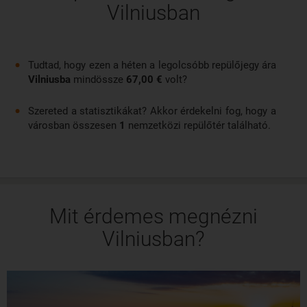
légitársaságokkal. A repülőút megközelítőleg egy óra
Vilniusban
negyvenöt perc hosszú.
Tudtad, hogy ezen a héten a legolcsóbb repülőjegy ára
Vilniusba
mindössze
67,00 €
volt?
Szereted a statisztikákat? Akkor érdekelni fog, hogy a
városban összesen
1
nemzetközi repülőtér található.
Mit érdemes megnézni
Vilniusban?