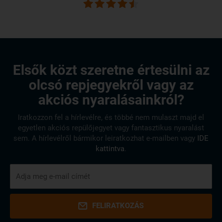
Elsők közt szeretne értesülni az
olcsó repjegyekről vagy az
akciós nyaralásainkról?
Iratkozzon fel a hírlevélre, és többé nem mulaszt majd el
egyetlen akciós repülőjegyet vagy fantasztikus nyaralást
sem. A hírlevélről bármikor leiratkozhat e-mailben vagy
IDE
kattintva
.
FELIRATKOZÁS