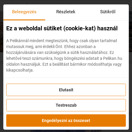
Skip
Főoldal
/
Európa
/
Litvánia
/
Vilnius
to
Beleegyezés
Részletek
Sütikről
main
content
Olcsó repülőjegyek
Vilnius
Ez a weboldal sütiket (cookie-kat) használ
A Pelikánnál mindent megteszünk, hogy csak olyan tartalmat
mutassuk meg, ami érdekli Önt. Ehhez azonban a
hozzájárulására van szükségünk a sütik használatához. Ez
lehetővé teszi számunkra, hogy böngészési adatait a Pelikan.hu
oldalon használjuk. Ezt a beállítást bármikor módosíthatja vagy
kikapcsolhatja.
Akciós repülőjegyek Vilniusba
Elutasít
Testreszab
Engedélyezni az összeset