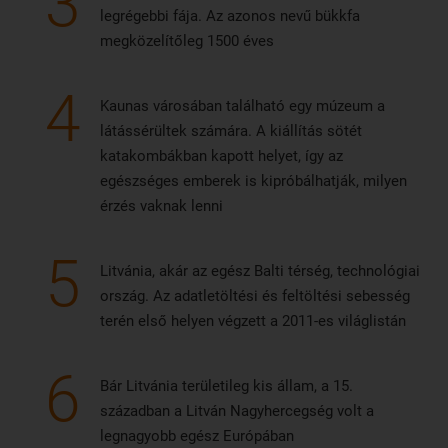
3
legrégebbi fája. Az azonos nevű bükkfa
megközelítőleg 1500 éves
4
Kaunas városában található egy múzeum a
látássérültek számára. A kiállítás sötét
katakombákban kapott helyet, így az
egészséges emberek is kipróbálhatják, milyen
érzés vaknak lenni
5
Litvánia, akár az egész Balti térség, technológiai
ország. Az adatletöltési és feltöltési sebesség
terén első helyen végzett a 2011-es világlistán
6
Bár Litvánia területileg kis állam, a 15.
században a Litván Nagyhercegség volt a
legnagyobb egész Európában