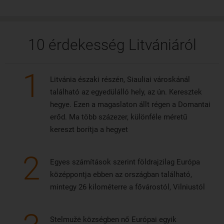
10 érdekesség Litvániáról
1
Litvánia északi részén, Siauliai városkánál
található az egyedülálló hely, az ún. Keresztek
hegye. Ezen a magaslaton állt régen a Domantai
erőd. Ma több százezer, különféle méretű
kereszt borítja a hegyet
2
Egyes számítások szerint földrajzilag Európa
középpontja ebben az országban található,
mintegy 26 kilométerre a fővárostól, Vilniustól
Stelmužė községben nő Európai egyik