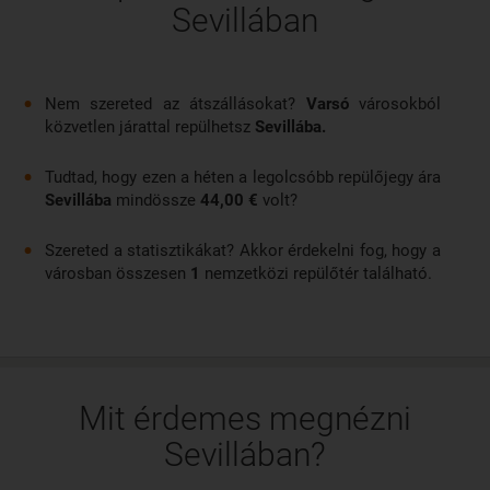
Sevillában
Nem szereted az átszállásokat?
Varsó
városokból
közvetlen járattal repülhetsz
Sevillába.
Tudtad, hogy ezen a héten a legolcsóbb repülőjegy ára
Sevillába
mindössze
44,00 €
volt?
Szereted a statisztikákat? Akkor érdekelni fog, hogy a
városban összesen
1
nemzetközi repülőtér található.
Mit érdemes megnézni
Sevillában?