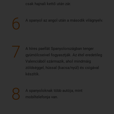
csak hajnali kettő után zár.
6
A spanyol az angol után a második világnyelv.
7
A híres paellát Spanyolországban tenger
gyümölcseivel fogyasztják. Az étel eredetileg
Valenciából származik, ahol mindmáig
zöldséggel, hússal (kacsa/nyúl) és csigával
készítik.
8
A spanyoloknak több autója, mint
mobiltelefonja van.