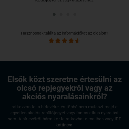
Hasznosnak találta az információkat az oldalon?
Elsők közt szeretne értesülni az
olcsó repjegyekről vagy az
akciós nyaralásainkról?
Iratkozzon fel a hírlevélre, és többé nem mulaszt majd el
egyetlen akciós repülőjegyet vagy fantasztikus nyaralást
sem. A hírlevélről bármikor leiratkozhat e-mailben vagy
IDE
kattintva
.