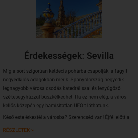
Érdekességek: Sevilla
Míg a sört szigorúan kétdecis pohárba csapolják, a fagyit
negyedkilós adagokban mérik. Spanyolország negyedik
legnagyobb városa csodás katedrálissal és lenyűgöző
székesegyházzal büszkélkedhet. Ha ez nem elég, a város
kellős közepén egy hamisítatlan UFO-t láthatunk.
Késő este érkeztél a városba? Szerencséd van! Éjfél előtt a
legjobb nekivágni az andalúziai nagyváros utcáinak. A
RÉSZLETEK
naptól felforrósodott utcakövek már tisztán csillognak a