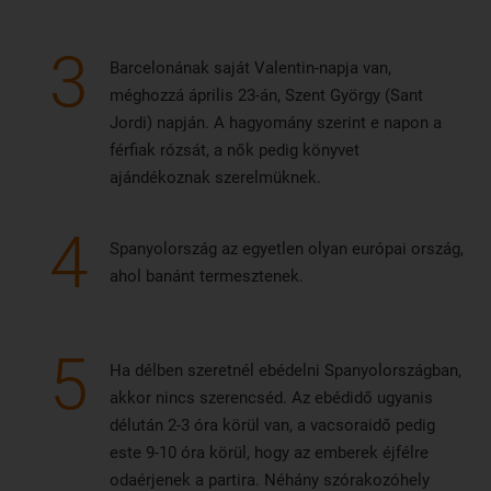
3
Barcelonának saját Valentin-napja van,
méghozzá április 23-án, Szent György (Sant
Jordi) napján. A hagyomány szerint e napon a
férfiak rózsát, a nők pedig könyvet
ajándékoznak szerelmüknek.
4
Spanyolország az egyetlen olyan európai ország,
ahol banánt termesztenek.
5
Ha délben szeretnél ebédelni Spanyolországban,
akkor nincs szerencséd. Az ebédidő ugyanis
délután 2-3 óra körül van, a vacsoraidő pedig
este 9-10 óra körül, hogy az emberek éjfélre
odaérjenek a partira. Néhány szórakozóhely