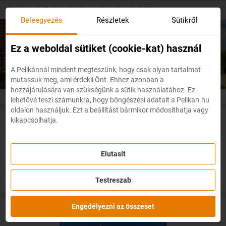
Skip
Főoldal
/
Európa
/
Spanyolország
/
Sevilla
to
Beleegyezés
Részletek
Sütikről
main
content
Olcsó repülőjegyek
Sevilla
Ez a weboldal sütiket (cookie-kat) használ
A Pelikánnál mindent megteszünk, hogy csak olyan tartalmat
mutassuk meg, ami érdekli Önt. Ehhez azonban a
hozzájárulására van szükségünk a sütik használatához. Ez
lehetővé teszi számunkra, hogy böngészési adatait a Pelikan.hu
oldalon használjuk. Ezt a beállítást bármikor módosíthatja vagy
kikapcsolhatja.
Akciós repülőjegyek Sevillába
Elutasít
Testreszab
Engedélyezni az összeset