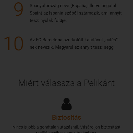
9
Spanyolország neve (España, illetve angolul
Spain) az Ispania szóból származik, ami annyit
tesz: nyulak földje.
10
Az FC Barcelona szurkolóit katalánul „culés”-
nek nevezik. Magyarul ez annyit tesz: segg.
Miért válassza a Pelikánt
Biztosítás
Nincs is jobb a gondtalan utazásnál. Vásároljon biztosítást
repülőjegyéhez vagy utazásához.