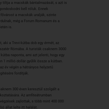
 tiltja a macskák bántalmazását, s azt is
gondoskodni kell róluk. Ennek
fővárost a macskák uralják, szinte
ordulnak, még a Forum Romanum és a
etén is.
t, aki a Trevi-kútba dob egy érmét, az
szatér Rómába. A turisták csaknem 3000
 kútba naponta, ami azt jelenti, hogy egy
en 1 millió dollár gyűlik össze a kútban.
az év végén a hátrányos helyzetű
ítésére fordítják.
knem 300 éven keresztül szolgált a
koztatására. Az amfiteátrumban
végzések zajlottak, s több mint 400 000
ó állat lelte itt halálát.