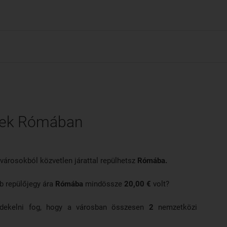
32 km-re, ez utóbbinak jobb az összekötteté
repülőtérről expressz, illetve regionális vo
(Ciampinóból autóbusszal juthat el a legköz
között azonban nincs óriási különbség. A vo
rendszeresen közlekednek autóbuszok a vár
gek Rómában
városokból közvetlen járattal repülhetsz
Rómába.
b repülőjegy ára
Rómába
mindössze
20,00 €
volt?
érdekelni fog, hogy a városban összesen
2
nemzetközi