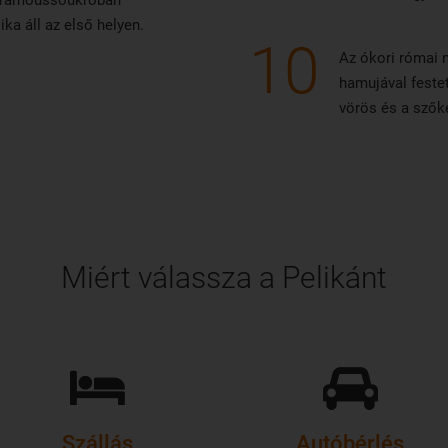
, Yamoussoukróban
ika áll az első helyen.
10
Az ókori római n
hamujával festet
vörös és a szőke
Miért válassza a Pelikánt
Szállás
Autóbérlés