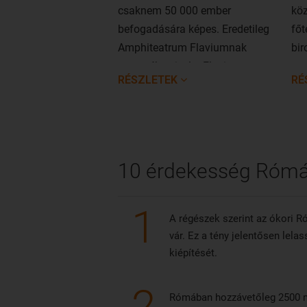
csaknem 50 000 ember
köz
befogadására képes. Eredetileg
főt
Amphiteatrum Flaviumnak
bir
nevezték, mivel a Flavius-
ese
RÉSZLETEK
RÉ
dinasztia leszármazottja,
zaj
Vespasianus császár
tör
kezdeményezte az építését, s
ünn
utódja, Titus császár fejezte be.
rom
10 érdekesség Rómá
1
A régészek szerint az ókori 
vár. Ez a tény jelentősen lela
kiépítését.
2
Rómában hozzávetőleg 2500 n