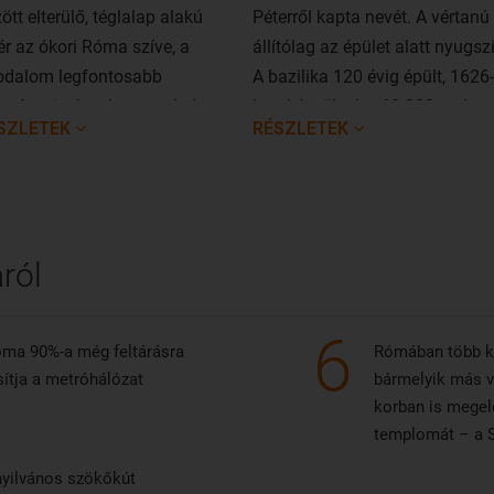
ött elterülő, téglalap alakú
Péterről kapta nevét. A vértanú
ér az ókori Róma szíve, a
állítólag az épület alatt nyugszi
odalom legfontosabb
A bazilika 120 évig épült, 1626-
ményeinek színtere volt. Itt
ban készült el, s 60 000 ember
SZLETEK
RÉSZLETEK
lottak a választások, a
befogadására képes.
vénykezések, a vásárok és az
epségek. Ma már csak a tér
jai tekinthetőek meg.
ról
6
Róma 90%-a még feltárásra
Rómában több ke
ssítja a metróhálózat
bármelyik más v
korban is megel
templomát – a Sz
yilvános szökőkút