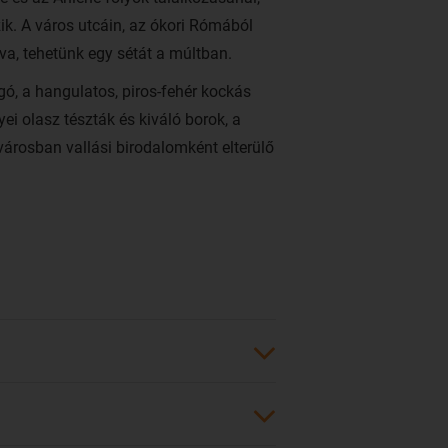
ik. A város utcáin, az ókori Rómából
a, tehetünk egy sétát a múltban.
gó, a hangulatos, piros-fehér kockás
yei olasz tészták és kiváló borok, a
városban vallási birodalomként elterülő
letlen, hogy Róma a világ egyik
rében is. A legolcsóbban Budapestről,
 a
Ryanair légitársasággal
, méghozzá
t körülbelül 1 óra 45 perc hosszú.
ings, a
Wizz Air
, illetve az
Alitalia
ak Rómába, a Leonardo Da Vinci
zállóhelyére.
k Rómától, a Leonardo da Vinci pedig