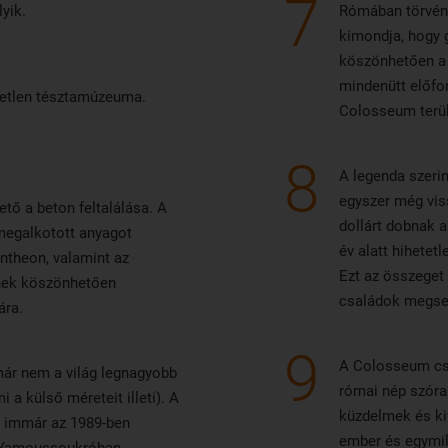
7
lyik.
Rómában törvény
kimondja, hogy 
köszönhetően a 
mindenütt előf
yetlen tésztamúzeuma.
Colosseum terül
8
A legenda szerin
egyszer még vis
tő a beton feltalálása. A
dollárt dobnak a
 megalkotott anyagot
év alatt hihetetl
ntheon, valamint az
Ezt az összeget 
nnek köszönhetően
családok megseg
ára.
9
A Colosseum csa
már nem a világ legnagyobb
római nép szóra
a külső méreteit illeti). A
küzdelmek és ki
 immár az 1989-ben
ember és egymilli