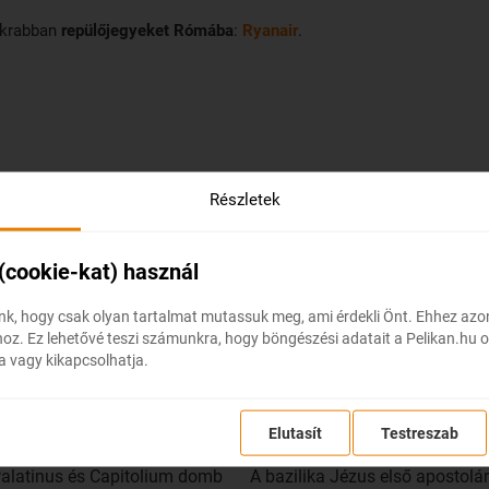
akrabban
repülőjegyeket Rómába
:
Ryanair
.
Részletek
 (cookie-kat) használ
k, hogy csak olyan tartalmat mutassuk meg, ami érdekli Önt. Ehhez az
z. Ez lehetővé teszi számunkra, hogy böngészési adatait a Pelikan.hu o
a vagy kikapcsolhatja.
Elutasít
Testreszab
rum Romanum
Szent Péter-bazilika
alatinus és Capitolium domb
A bazilika Jézus első apostolár