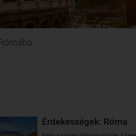
k Rómába
Érdekességek: Róma
Róma, a nyugati civilizáció bölcsője, a Teve