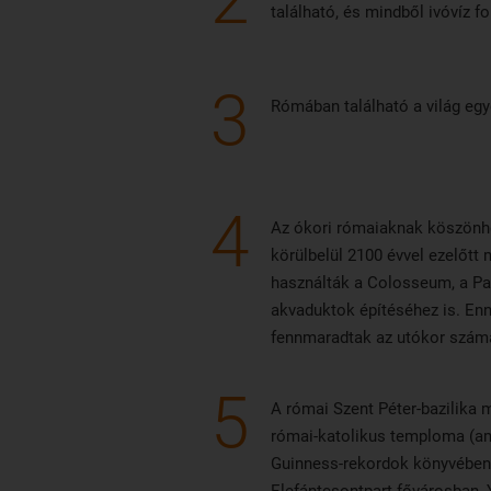
található, és mindből ivóvíz fo
3
Rómában található a világ eg
4
Az ókori rómaiaknak köszönhe
körülbelül 2100 évvel ezelőtt
használták a Colosseum, a Pa
akvaduktok építéséhez is. E
fennmaradtak az utókor szám
5
A római Szent Péter-bazilika 
római-katolikus temploma (ami 
Guinness-rekordok könyvében