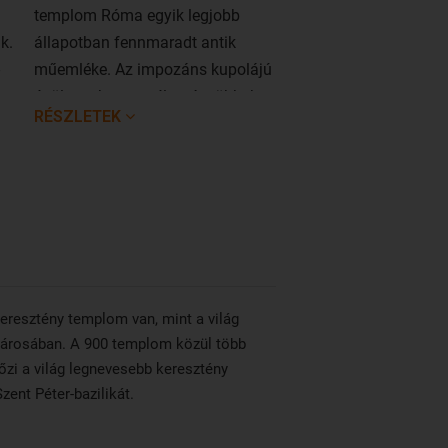
templom Róma egyik legjobb
legnagyobb és legérté
k.
állapotban fennmaradt antik
műgyűjteményét őrzi. 
műemléke. Az impozáns kupolájú
54 galériából áll, többe
épület sokat megélt már, többek
található a Sixtus-kápo
RÉSZLETEK
RÉSZLETEK
között a kereszténység létrejöttét
is. A 7. században a Pantheont
Szűz Máriának ajánlották, s ezzel
az épület megmenekült attól, hogy
földig rombolják.
resztény templom van, mint a világ
árosában. A 900 templom közül több
őzi a világ legnevesebb keresztény
ent Péter-bazilikát.