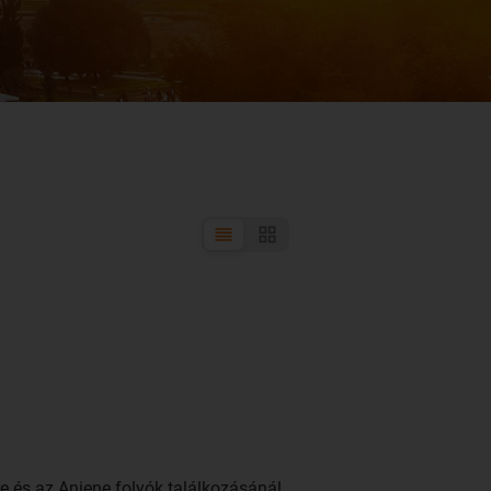
re és az Aniene folyók találkozásánál,