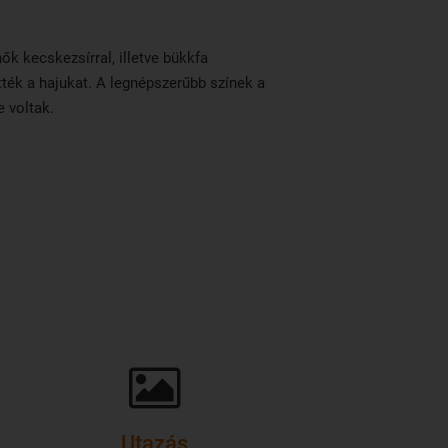
ők kecskezsírral, illetve bükkfa
ték a hajukat. A legnépszerűbb színek a
 voltak.
Utazás