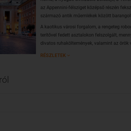
az Appennini-félsziget középső részén feksz
származó antik műemlékek között barangolv
A kaotikus városi forgalom, a rengeteg robo
terítővel fedett asztalokon felszolgált, menn
divatos ruhaköltemények, valamint az örök 
Vatikán – mindez Rómához tartozik. Nem vé
RÉSZLETEK
leglátogatottabb városa.
A város rendkívül közkedvelt a magyarok kö
ról
Pozsonyból vagy Bécsből repülhet Rómába
Ciampino repülőtér végállomással. A repülőú
A Vueling Airlines, a
Laudamotion
, az Eurow
légitársaságok
közvetlen járatokat indítan
(Fiumicino) repülőtérre, Róma elsődleges les
Noha a Ciampino mindössze 15 km-re fekszi