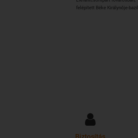
Elefántcsontpart fővárosban
felépített Béke Királynője-bazil
Biztosítás