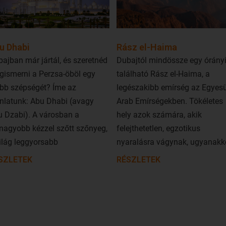
u Dhabi
Rász el-Haima
ajban már jártál, és szeretnéd
Dubajtól mindössze egy órányi
gismerni a Perzsa-öböl egy
található Rász el-Haima, a
abb szépségét? Íme az
legészakibb emírség az Egyesü
nlatunk: Abu Dhabi (avagy
Arab Emírségekben. Tökéletes
 Dzabi). A városban a
hely azok számára, akik
nagyobb kézzel szőtt szőnyeg,
felejthetetlen, egzotikus
ilág leggyorsabb
nyaralásra vágynak, ugyanakk
lámvasútja, illetve a
nem igénylik Dubaj vagy Abu
SZLETEK
RÉSZLETEK
áglegmodernebb épületei
Dhabi városok forgatagát.
nak. Mégpedig a sivatag kellős
Rász el-Haima arany homokka
epén. Érezhető, hogy a város
borított, csodás tengerparttal,
m szűkölködik anyagi
kristálytiszta tengerrel, illetve 
akban. Ha szeretnéd