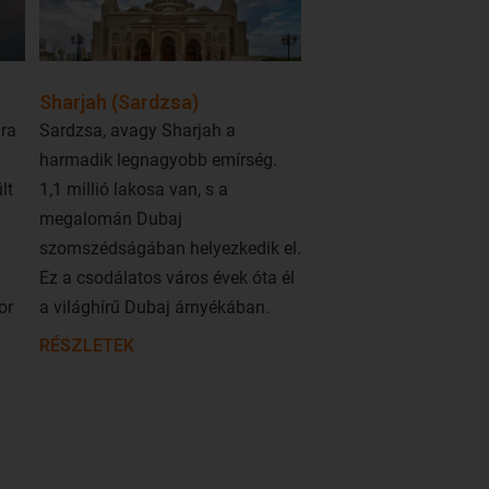
Sharjah (Sardzsa)
ra
Sardzsa, avagy Sharjah a
harmadik legnagyobb emírség.
lt
1,1 millió lakosa van, s a
megalomán Dubaj
szomszédságában helyezkedik el.
Ez a csodálatos város évek óta él
or
a világhírű Dubaj árnyékában.
RÉSZLETEK
Míg a többi emírségnek egy partja
van, Sardzsa két tengerparttal
l
büszkélkedhet – a Perzsa-
öbölben és az Ománi-öbölben. Az
több
arab világ kulturális központja