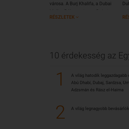
városa. A Burj Khalifa, a Dubai
Dub
Mall, a Pálma-sziget – Dubaj
sok
RÉSZLETEK
RÉ
egyszóval egy megalomán város,
meg
amelyet kár lenne kihagyni.
leg
a v
hul
leg
10 érdekesség az Eg
1
A világ hatodik leggazdagabb 
Abú Dhabí, Dubaj, Sardzsa, Um
Adzsmán és Rász el-Haima
2
A világ legnagyobb bevásárló