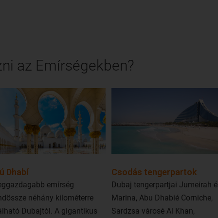
ni az Emírségekben?
ú Dhabí
Csodás tengerpartok
leggazdagabb emírség
Dubaj tengerpartjai Jumeirah é
dössze néhány kilométerre
Marina, Abu Dhabié Corniche,
álható Dubajtól. A gigantikus
Sardzsa városé Al Khan,