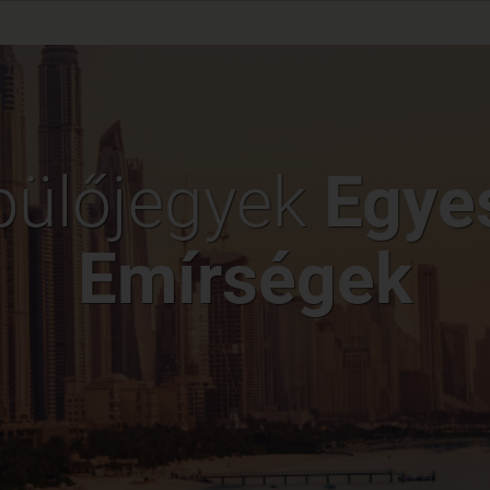
pülőjegyek
Egye
Emírségek