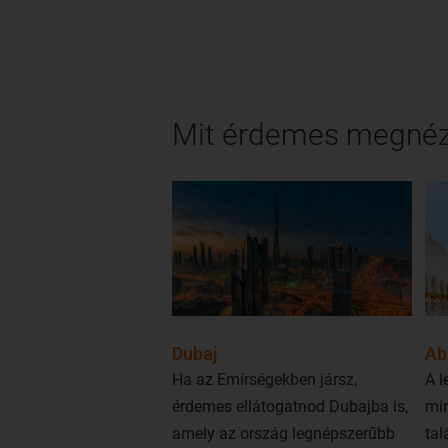
nemzetközi reptér, Al Maktoum a
várostól 50 kilométerre
helyezkedik el.
Mit érdemes megnéz
Dubaj
Ab
Ha az Emírségekben jársz,
A 
érdemes ellátogatnod Dubajba is,
min
amely az ország legnépszerűbb
tal