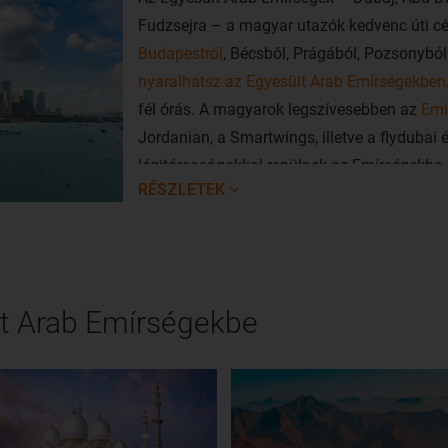
Fudzsejra – a magyar utazók kedvenc úti cé
Budapestről
, Bécsből, Prágából, Pozsonyból
nyaralhatsz az Egyesült Arab Emírségekben
fél órás. A magyarok legszívesebben az
Emi
Jordanian, a Smartwings, illetve a flydubai 
légitársaságokkal repülnek az Emírségekbe.
RÉSZLETEK
A dubaji nemzetközi repülőtér a város közvet
távolabbi, Al Maktoum nemzetközi repülőtér
kilométerre van a belvárostól.
t Arab Emírségekbe