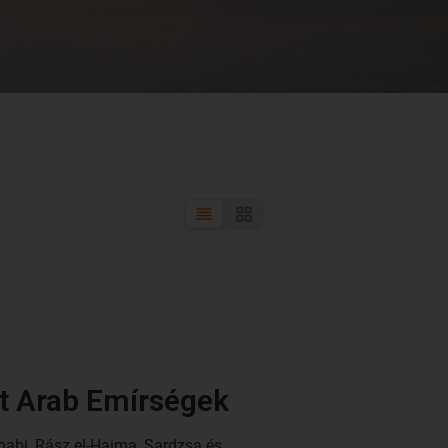
t Arab Emírségek
habi, Rász el-Haima, Sardzsa és