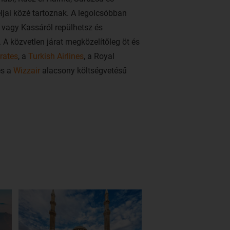
ljai közé tartoznak. A legolcsóbban
 vagy Kassáról repülhetsz és
. A közvetlen járat megközelítőleg öt és
rates
, a
Turkish Airlines
, a Royal
és a
Wizzair
alacsony költségvetésű
len közelében található, de a kissé
 is igénybe vehető, ez mintegy 50