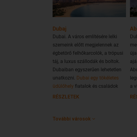
Dubaj
Ab
Dubai. A város említésére lelki
Dub
szemeink előtt megjelennek az
me
égbetörő felhőkarcolók, a trópusi
új
táj, a luxus szállodák és boltok.
ajá
Dubaiban egyszerűen lehetetlen
Abu
unatkozni.
Dubai egy tökéletes
leg
üdülőhely
fiatalok és családok
a v
számára egyaránt.
hul
RÉSZLETEK
RÉ
vil
Ha attól tart, hogy a hatalmas
vár
épületek árnyékában nem
További városok
köz
élvezheti a várost, akkor nagyot
ne
téved. Látogasson el a csodaszép
jav