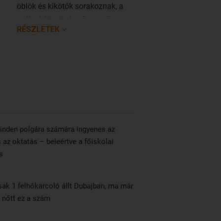
öblök és kikötők sorakoznak, a
szélnek köszönhetően pedig
RÉSZLETEK
at.
tökéletes hullámok várnak a szörf
szerelmeseire. Rendkívül
népszerű a snorkeling és a
búvárkodás is.
inden polgára számára ingyenes az
s az oktatás – beleértve a főiskolai
s
ak 1 felhőkarcoló állt Dubajban, ma már
 nőtt ez a szám