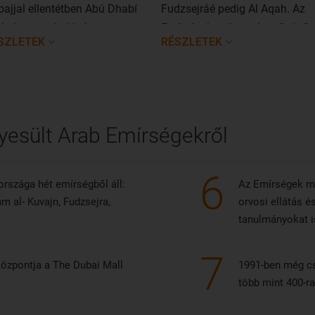
ajjal ellentétben Abú Dhabí
Fudzsejráé pedig Al Aqah. Az
kal nyugodtabb és
Emírségek számos lenyűgöző
SZLETEK
RÉSZLETEK
fizethetőbb hely, ahol a
tengerparttal várják a látogatók
nagyobb kézzel szőtt szőnyeg,
ilág leggyorsabb
lámvasútja, illetve a világ
modernebb épületei várnak.
yesült Arab Emírségekről
6
országa hét emírségből áll:
Az Emírségek m
m al- Kuvajn, Fudzsejra,
orvosi ellátás é
tanulmányokat i
7
központja a The Dubai Mall
1991-ben még cs
több mint 400-ra