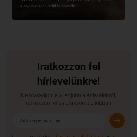
Kisokos-cikken belül felboncolni.
Iratkozzon fel
hírlevelünkre!
Ne maradjon le a legjobb ajánlatainkról,
iratkozzon fel és utazzon olcsóbban!
Egyetértek a
használati feltételekkel,
és
a