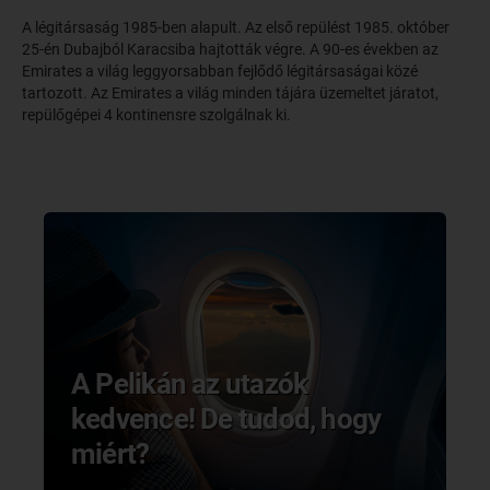
A légitársaság 1985-ben alapult. Az első repülést 1985. október
25-én Dubajból Karacsiba hajtották végre. A 90-es években az
Emirates a világ leggyorsabban fejlődő légitársaságai közé
tartozott. Az Emirates a világ minden tájára üzemeltet járatot,
repülőgépei 4 kontinensre szolgálnak ki.
A Pelikán az utazók
kedvence! De tudod, hogy
miért?