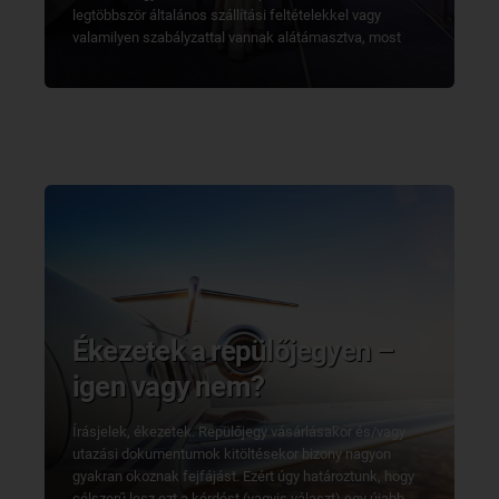
legtöbbször általános szállítási feltételekkel vagy
valamilyen szabályzattal vannak alátámasztva, most
inkább saját és más rutinos utazók tapasztalataiból
indulunk majd ki.
Ékezetek a repülőjegyen –
igen vagy nem?
Írásjelek, ékezetek. Repülőjegy vásárlásakor és/vagy
utazási dokumentumok kitöltésekor bizony nagyon
gyakran okoznak fejfájást. Ezért úgy határoztunk, hogy
célszerű lesz ezt a kérdést (vagyis választ) egy újabb