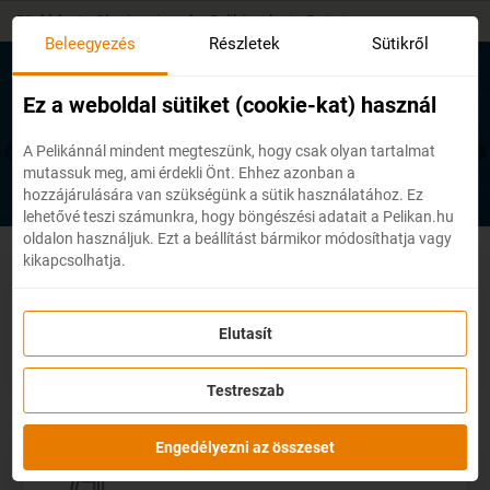
Skip
Főoldal
/
Olcsó repjegyek a Pelikánnal
/
Emirates
to
Beleegyezés
Részletek
Sütikről
main
content
Emirates repülőjegyek
Ez a weboldal sütiket (cookie-kat) használ
A Pelikánnál mindent megteszünk, hogy csak olyan tartalmat
mutassuk meg, ami érdekli Önt. Ehhez azonban a
hozzájárulására van szükségünk a sütik használatához. Ez
lehetővé teszi számunkra, hogy böngészési adatait a Pelikan.hu
oldalon használjuk. Ezt a beállítást bármikor módosíthatja vagy
kikapcsolhatja.
Minőség
Elutasít
RÉSZLETEK
Testreszab
Engedélyezni az összeset
Dubaj