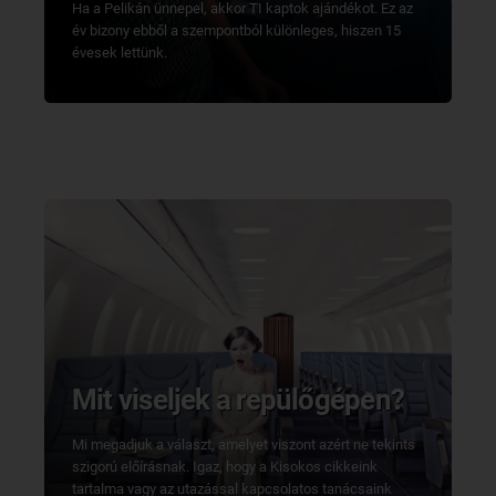
Ha a Pelikán ünnepel, akkor TI kaptok ajándékot. Ez az
év bizony ebből a szempontból különleges, hiszen 15
évesek lettünk.
Mit viseljek a repülőgépen?
Mi megadjuk a választ, amelyet viszont azért ne tekints
szigorú előírásnak. Igaz, hogy a Kisokos cikkeink
tartalma vagy az utazással kapcsolatos tanácsaink