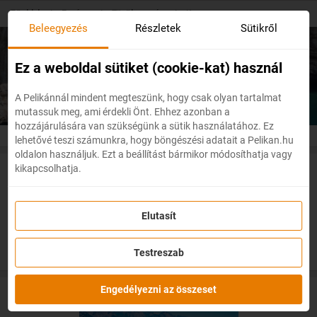
Skip
Főoldal
/
Európa
/
Törökország
/
Kemer
to
Beleegyezés
Részletek
Sütikről
main
content
Olcsó repülőjegyek
Kemer
Ez a weboldal sütiket (cookie-kat) használ
A Pelikánnál mindent megteszünk, hogy csak olyan tartalmat
mutassuk meg, ami érdekli Önt. Ehhez azonban a
hozzájárulására van szükségünk a sütik használatához. Ez
lehetővé teszi számunkra, hogy böngészési adatait a Pelikan.hu
oldalon használjuk. Ezt a beállítást bármikor módosíthatja vagy
kikapcsolhatja.
Akciós repülőjegyek Antalyába
Elutasít
Testreszab
Engedélyezni az összeset