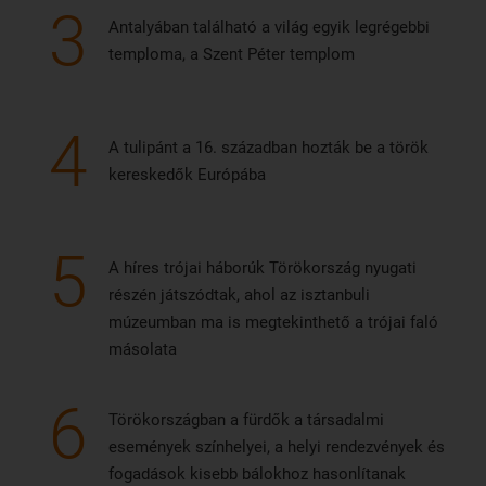
3
Antalyában található a világ egyik legrégebbi
temploma, a Szent Péter templom
4
A tulipánt a 16. században hozták be a török
kereskedők Európába
5
A híres trójai háborúk Törökország nyugati
részén játszódtak, ahol az isztanbuli
múzeumban ma is megtekinthető a trójai faló
másolata
6
Törökországban a fürdők a társadalmi
események színhelyei, a helyi rendezvények és
fogadások kisebb bálokhoz hasonlítanak