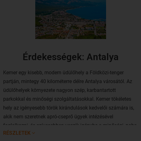
Érdekességek: Antalya
Kemer egy kisebb, modern üdülőhely a Földközi-tenger
partján, mintegy 40 kilométerre délre Antalya városától. Az
üdülőhelyek környezete nagyon szép, karbantartott
parkokkal és minőségi szolgáltatásokkal. Kemer tökéletes
hely az igényesebb török kirándulások kedvelői számára is,
akik nem szeretnek apró-cseprő ügyek intézésével
foglalkozni, és szívesebben veszik igénybe a minőségi, noha
RÉSZLETEK
drágább szolgáltatásokat.