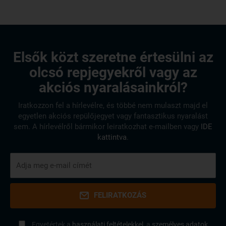
Elsők közt szeretne értesülni az
olcsó repjegyekről vagy az
akciós nyaralásainkról?
Iratkozzon fel a hírlevélre, és többé nem mulaszt majd el
egyetlen akciós repülőjegyet vagy fantasztikus nyaralást
sem. A hírlevélről bármikor leiratkozhat e-mailben vagy
IDE
kattintva
.
FELIRATKOZÁS
Egyetértek a
használati feltételekkel,
a
személyes adatok