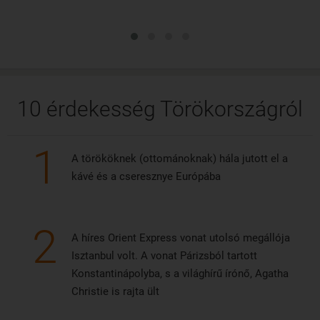
UNESCO világörökségi listájának.
10 érdekesség Törökországról
1
A törököknek (ottománoknak) hála jutott el a
kávé és a cseresznye Európába
2
A híres Orient Express vonat utolsó megállója
Isztanbul volt. A vonat Párizsból tartott
Konstantinápolyba, s a világhírű írónő, Agatha
Christie is rajta ült