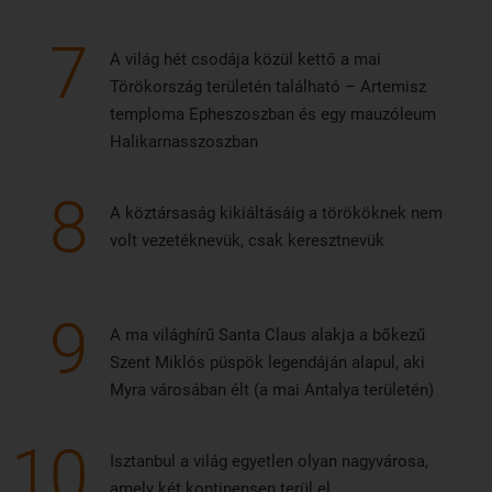
7
A világ hét csodája közül kettő a mai
Törökország területén található – Artemisz
temploma Epheszoszban és egy mauzóleum
Halikarnasszoszban
8
A köztársaság kikiáltásáig a törököknek nem
volt vezetéknevük, csak keresztnevük
9
A ma világhírű Santa Claus alakja a bőkezű
Szent Miklós püspök legendáján alapul, aki
Myra városában élt (a mai Antalya területén)
10
Isztanbul a világ egyetlen olyan nagyvárosa,
amely két kontinensen terül el