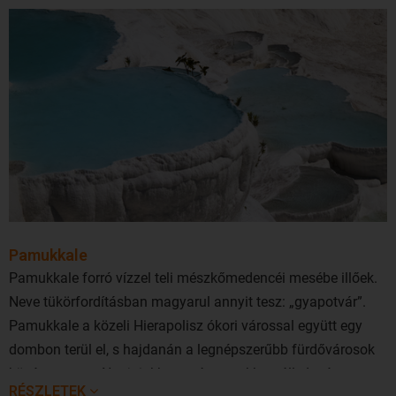
Pamukkale
Pamukkale forró vízzel teli mészkőmedencéi mesébe illőek.
Neve tükörfordításban magyarul annyit tesz: „gyapotvár”.
Pamukkale a közeli Hierapolisz ókori várossal együtt egy
dombon terül el, s hajdanán a legnépszerűbb fürdővárosok
közé tartozott. Napjainkban már romokban áll, de része az
RÉSZLETEK