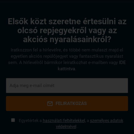
Elsők közt szeretne értesülni az
olcsó repjegyekről vagy az
akciós nyaralásainkról?
Iratkozzon fel a hírlevélre, és többé nem mulaszt majd el
egyetlen akciós repülőjegyet vagy fantasztikus nyaralást
sem. A hírlevélről bármikor leiratkozhat e-mailben vagy
IDE
kattintva
.
FELIRATKOZÁS
Egyetértek a
használati feltételekkel,
a
személyes adatok
védelmével
.