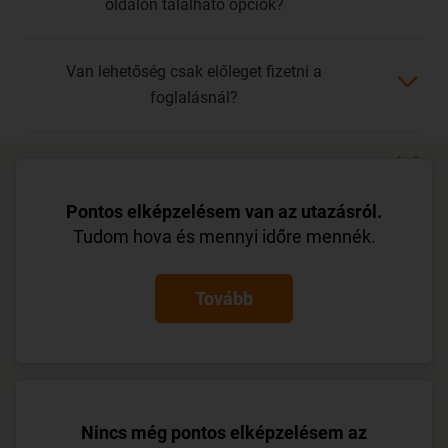
oldalon található opciók?
Van lehetőség csak előleget fizetni a
foglalásnál?
Mi a teendő a fizetést követően?
Pontos elképzelésem van az utazásról.
Tudom hova és mennyi időre mennék.
Tovább
Nincs még pontos elképzelésem az