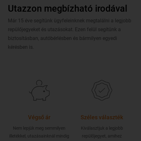
Utazzon megbízható irodával
Már 15 éve segítünk ügyfeleinknek megtalálni a legjobb
repülőjegyeket és utazásokat. Ezen felül segítünk a
biztosításban, autóbérlésben és bármilyen egyedi
kérésben is.
Végső ár
Széles választék
l
Nem lepjük meg semmilyen
Kiválasztjuk a legjobb
illetékkel, utazásainknál mindig
repülőjegyet, amihez