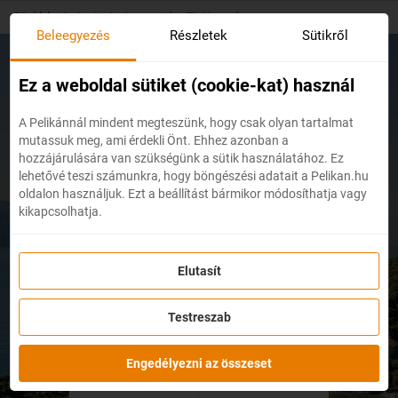
Skip
Főoldal
/
Last-minute nyaralás - Törökország
to
Beleegyezés
Részletek
Sütikről
main
content
Ez a weboldal sütiket (cookie-kat) használ
nyaralás - Törökország
A Pelikánnál mindent megteszünk, hogy csak olyan tartalmat
mutassuk meg, ami érdekli Önt. Ehhez azonban a
2026
hozzájárulására van szükségünk a sütik használatához. Ez
lehetővé teszi számunkra, hogy böngészési adatait a Pelikan.hu
oldalon használjuk. Ezt a beállítást bármikor módosíthatja vagy
kikapcsolhatja.
Elutasít
Testreszab
nap
Engedélyezni az összeset