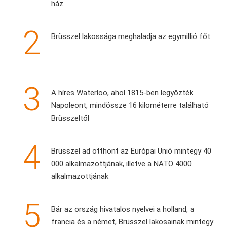
ház
2
Brüsszel lakossága meghaladja az egymillió főt
3
A híres Waterloo, ahol 1815-ben legyőzték
Napoleont, mindössze 16 kilométerre található
Brüsszeltől
4
Brüsszel ad otthont az Európai Unió mintegy 40
000 alkalmazottjának, illetve a NATO 4000
alkalmazottjának
5
Bár az ország hivatalos nyelvei a holland, a
francia és a német, Brüsszel lakosainak mintegy