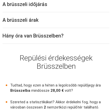
Budapestről, Prágából vagy Pozsonyból repülhetsz a
A brüsszeli időjárás
brüsszeli Charleroi repülőtérre a
Ryanair
közvetlen járataival.
A repülőút körülbelül 1 óra 45 perc hosszú.
A brüsszeli árak
Prágából a Czech Airlines légitársasággal, Bécsből pedig az
Austrian Airlinesszal
utazhatsz a Brussels South Charleroi és
Hány óra van Brüsszelben?
a Brussels National Airportra.
Repülési érdekességek
Brüsszelben
Tudtad, hogy ezen a héten a legolcsóbb repülőjegy ára
Brüsszelba
mindössze
28,00 €
volt?
Szereted a statisztikákat? Akkor érdekelni fog, hogy a
városban összesen
2
nemzetközi repülőtér található.