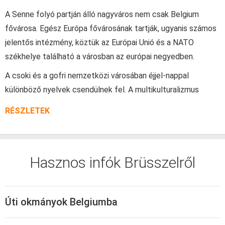
A Senne folyó partján álló nagyváros nem csak Belgium
fővárosa. Egész Európa fővárosának tartják, ugyanis számos
jelentős intézmény, köztük az Európai Unió és a NATO
székhelye található a városban az európai negyedben.
A csoki és a gofri nemzetközi városában éjjel-nappal
különböző nyelvek csendülnek fel. A multikulturalizmus
Brüsszel legfőbb jellemzője.
RÉSZLETEK
A nemzetiségi kérdés azonban háttérbe szorul, ha a sörről
van szó. Ebben Brüsszel diktálja a trendet az egész világon.
Ehhez vegyük hozzá gazdag történelmét, kiváló éttermeit,
Hasznos infók Brüsszelről
szuper bevásárlóhelyeit, és olyan koktélt kapunk, ami
kivételes státuszba emeli a várost. Brüsszel egyszóval
utánozhatatlan.
Úti okmányok Belgiumba
Rendkívül népszerű a magyarok körében is. A legolcsóbban