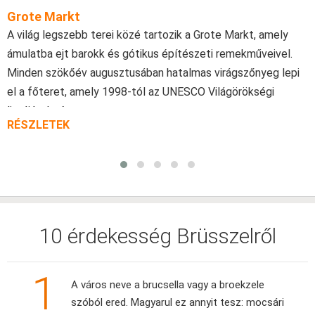
Grote Markt
A világ legszebb terei közé tartozik a Grote Markt, amely
ámulatba ejt barokk és gótikus építészeti remekműveivel.
Minden szökőév augusztusában hatalmas virágszőnyeg lepi
el a főteret, amely 1998-tól az UNESCO Világörökségi
listájának része.
RÉSZLETEK
10 érdekesség Brüsszelről
1
A város neve a brucsella vagy a broekzele
szóból ered. Magyarul ez annyit tesz: mocsári