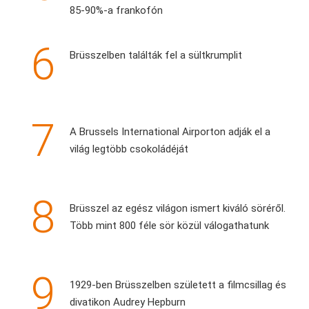
85-90%-a frankofón
6
Brüsszelben találták fel a sültkrumplit
7
A Brussels International Airporton adják el a
világ legtöbb csokoládéját
8
Brüsszel az egész világon ismert kiváló söréről.
Több mint 800 féle sör közül válogathatunk
9
1929-ben Brüsszelben született a filmcsillag és
divatikon Audrey Hepburn