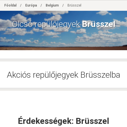
Skip
Főoldal
/
Európa
/
Belgium
/
Brüsszel
to
main
content
Olcsó repülőjegyek
Brüsszel
Akciós repülőjegyek Brüsszelba
Érdekességek: Brüsszel