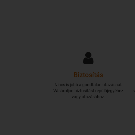
Biztosítás
Nincs is jobb a gondtalan utazásnál.
Vásároljon biztosítást repülőjegyéhez
s
vagy utazásához.