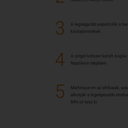
3
A legnagyobb exportcikk a ban
kőolajtermékek
4
A sziget kétszer került Angli
Napóleon idejében
5
Martinque-en az afrikaiak, aza
alkotják a legnépesebb etnika
84%-ot tesz ki