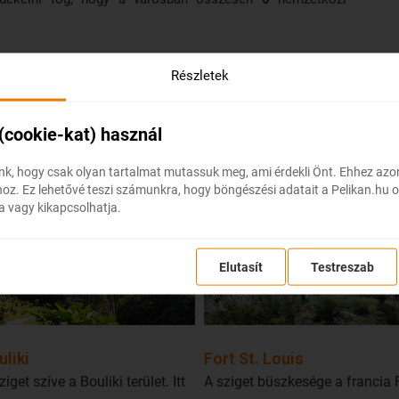
Részletek
 (cookie-kat) használ
i Martinique szigetén?
k, hogy csak olyan tartalmat mutassuk meg, ami érdekli Önt. Ehhez az
z. Ez lehetővé teszi számunkra, hogy böngészési adatait a Pelikan.hu o
a vagy kikapcsolhatja.
Elutasít
Testreszab
uliki
Fort St. Louis
ziget szíve a Bouliki terület. Itt
A sziget büszkesége a francia 