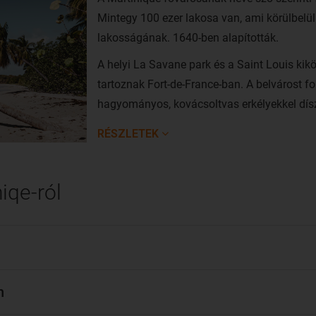
Mintegy 100 ezer lakosa van, ami körülbelül a
lakosságának. 1640-ben alapították.
A helyi La Savane park és a Saint Louis kik
tartoznak Fort-de-France-ban. A belvárost 
hagyományos, kovácsoltvas erkélyekkel dísz
utcácskák alkotják, amelyeket mindenképpen
RÉSZLETEK
Martinique a Karib-térség leglátogatottabb 
népszerűségnek örvend. A legolcsóban Buda
iqe-ról
repülhetsz Martinique-ra. A közeli repülőtere
szigetre. Kényelmesen utazhatsz azonban az
Airlines
járataival, egy
átszállással Párizsb
járatok a Fort-de-France-beli (Martinique Aim
nemzetközi repülőtérre érkeznek.
n