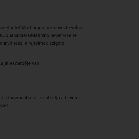
sz Kristóf Martinique-nek nevezte volna
z a Jouanacaëra-Matinino nevet viselte,
annyit tesz: a rejtelmek szigete
saját esőerdője van
t a turizmusból él, ez alkotja a bevétel
szét