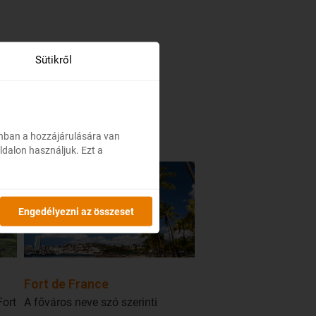
Sütikről
onban a hozzájárulására van
ldalon használjuk. Ezt a
Engedélyezni az összeset
Fort de France
Fort
A főváros neve szó szerinti