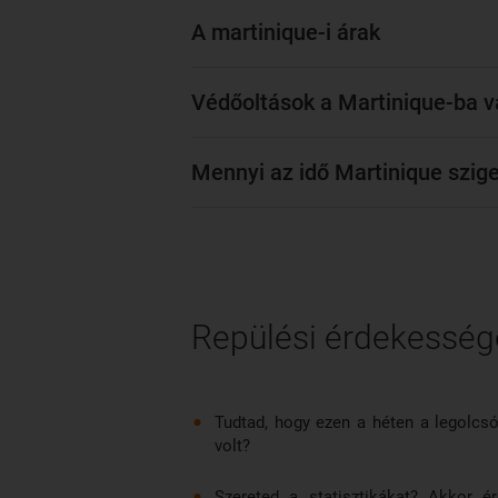
A martinique-i árak
Védőoltások a Martinique-ba va
Mennyi az idő Martinique szig
Repülési érdekesség
Tudtad, hogy ezen a héten a legolcs
volt?
Szereted a statisztikákat? Akkor 