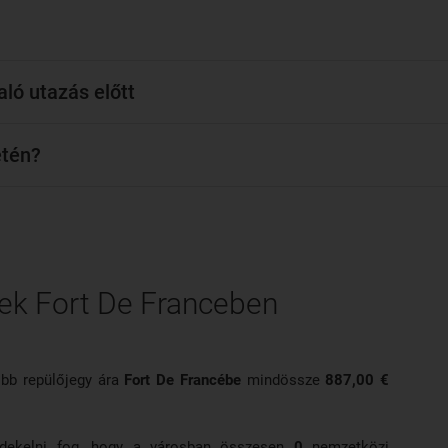
ló utazás előtt
etén?
ek Fort De Franceben
óbb repülőjegy ára
Fort De Francébe
mindössze
887,00 €
érdekelni fog, hogy a városban összesen
0
nemzetközi