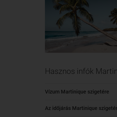
Hasznos infók Martin
Vízum Martinique szigetére
Az időjárás Martinique szigeté