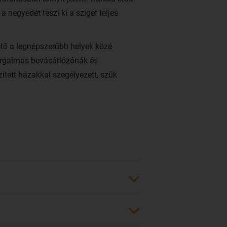
 negyedét teszi ki a sziget teljes
ötő a legnépszerűbb helyek közé
forgalmas bevásárlózónák és
ített házakkal szegélyezett, szűk
 gyalog járj be.
szigete. A magyarok körében is nagy
pestről, Bécsből és Prágából
kről nem indul közvetlen járat a
 Air France, a
KLM
és az
Austrian
an
. A repülőút megközelítőleg 15 órás. A
é Césaire International Airport)