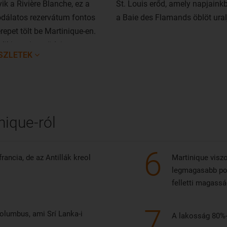
yik a Rivière Blanche, ez a
St. Louis erőd, amely napjaink
dálatos rezervátum fontos
a Baie des Flamands öblöt ural
repet tölt be Martinique-en.
liki a sziget tüdeje.
SZLETEK
ique-ról
6
rancia, de az Antillák kreol
Martinique viszo
legmagasabb pon
felletti magassá
7
Columbus, ami Srí Lanka-i
A lakosság 80%-