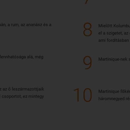
8
án, a rum, az ananász és a
Mielőtt Kolumbu
el a szigetet, a
ami fordításban 
9
a fennhatósága alá, még
Martinique-nek 
10
z az ő leszármazottjaik
Martinique főkén
i csoportot, ez mintegy
háromnegyed ré