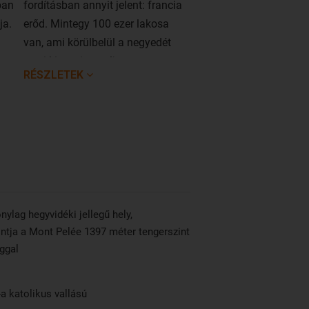
ban
fordításban annyit jelent: francia
ja.
erőd. Mintegy 100 ezer lakosa
van, ami körülbelül a negyedét
teszi ki a sziget teljes
RÉSZLETEK
lakosságának. 1640-ben
alapították.
nylag hegyvidéki jellegű hely,
tja a Mont Pelée 1397 méter tengerszint
ggal
a katolikus vallású