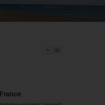
 France
ordításban annyit jelent: francia erőd.