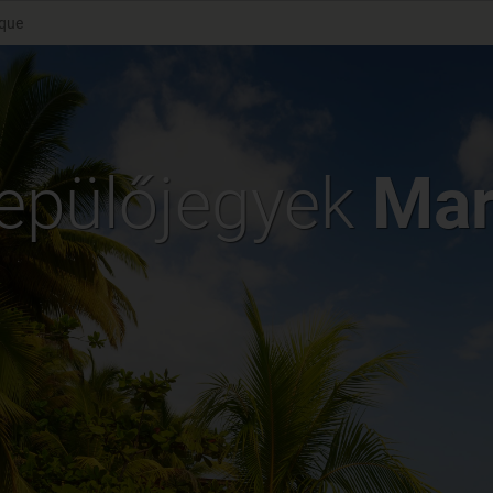
ique
repülőjegyek
Mar