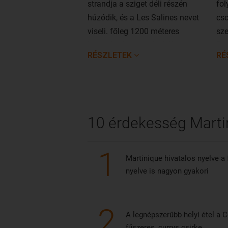
strandja a sziget déli részén
fol
húzódik, és a Les Salines nevet
cso
viseli. főleg 1200 méteres
sze
hosszával és a türkizkék tenger
Bou
RÉSZLETEK
RÉ
mosta, finom homokos partjával
csábítja a látogatókat.
10 érdekesség Martin
1
Martinique hivatalos nyelve a f
nyelve is nagyon gyakori
2
A legnépszerűbb helyi étel a 
fűszeres, currys csirke