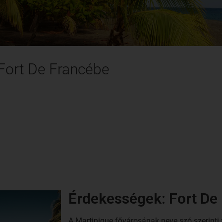
 Fort De Francébe
Érdekességek: Fort De
A Martinique fővárosának neve szó szerinti f