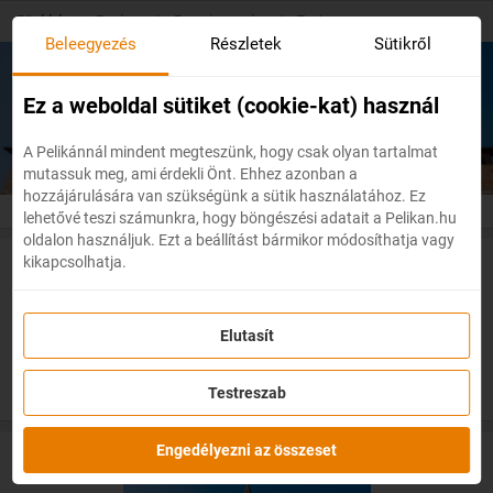
Skip
Főoldal
/
Európa
/
Franciaország
/
Toulouse
to
Beleegyezés
Részletek
Sütikről
main
content
Olcsó repülőjegyek
Toulouse
Ez a weboldal sütiket (cookie-kat) használ
A Pelikánnál mindent megteszünk, hogy csak olyan tartalmat
mutassuk meg, ami érdekli Önt. Ehhez azonban a
hozzájárulására van szükségünk a sütik használatához. Ez
lehetővé teszi számunkra, hogy böngészési adatait a Pelikan.hu
oldalon használjuk. Ezt a beállítást bármikor módosíthatja vagy
kikapcsolhatja.
Akciós repülőjegyek Toulousébe
Elutasít
Testreszab
Engedélyezni az összeset