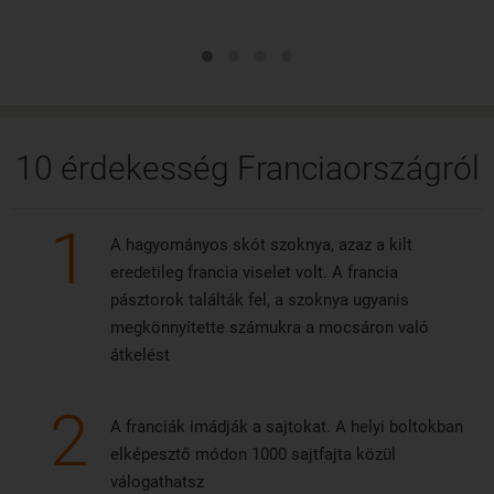
10 érdekesség Franciaországról
1
A hagyományos skót szoknya, azaz a kilt
eredetileg francia viselet volt. A francia
pásztorok találták fel, a szoknya ugyanis
megkönnyítette számukra a mocsáron való
átkelést
2
A franciák imádják a sajtokat. A helyi boltokban
elképesztő módon 1000 sajtfajta közül
válogathatsz