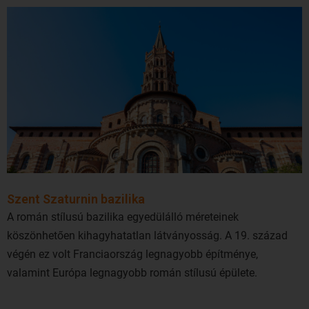
Szent Szaturnin bazilika
A román stílusú bazilika egyedülálló méreteinek
köszönhetően kihagyhatatlan látványosság. A 19. század
végén ez volt Franciaország legnagyobb építménye,
valamint Európa legnagyobb román stílusú épülete.