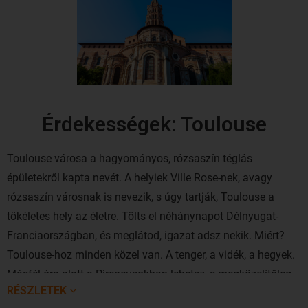
Érdekességek: Toulouse
Toulouse városa a hagyományos, rózsaszín téglás
épületekről kapta nevét. A helyiek Ville Rose-nek, avagy
rózsaszín városnak is nevezik, s úgy tartják, Toulouse a
tökéletes hely az életre. Tölts el néhánynapot Délnyugat-
Franciaországban, és meglátod, igazat adsz nekik. Miért?
Toulouse-hoz minden közel van. A tenger, a vidék, a hegyek.
Másfél óra alatt a Pireneusokban lehetsz, s megközelítőleg
RÉSZLETEK
ugyanennyi idő alatt érhetsz a Földközi-tengerhez vagy az