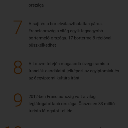
országa
7
A sajt és a bor elválaszthatatlan páros.
Franciaország a világ egyik legnagyobb
bortermelő országa. 17 bortermelő régióval
büszkélkedhet
8
A Louvre tetején magasodó üvegpiramis a
franciák csodálatát jelképezi az egyiptomiak és
az óegyiptomi kultúra iránt
9
2012-ben Franciaország volt a világ
leglátogatottabb országa. Összesen 83 millió
turista látogatott el ide