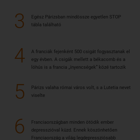
3
Egész Párizsban mindössze egyetlen STOP
tábla található
4
A franciák fejenként 500 csigát fogyasztanak el
egy évben. A csigák mellett a békacomb és a
lóhús is a francia „ínyencségek” közé tartozik
5
Párizs valaha római város volt, s a Lutetia nevet
viselte
6
Franciaországban minden ötödik ember
depresszióval küzd. Ennek köszönhetően
Franciaország a világ legdepressziósabb