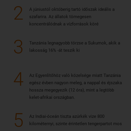
2
A júniustól októberig tartó időszak ideális a
szafarira. Az állatok tömegesen
koncentrálódnak a vízforrások köré
3
Tanzánia legnagyobb törzse a Sukumok, akik a
lakosság 16% -át teszik ki
4
Az Egyenlítőhöz való közelsége miatt Tanzánia
egész évben nagyon meleg, a nappal és éjszaka
hossza megegyezik (12 óra), mint a legtöbb
kelet-afrikai országban.
5
Az Indiai-óceán tiszta azúrkék vize 800
kilométernyi, szinte érintetlen tengerpartot mos