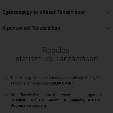
Arushától keletre 60 km-re fekszik a Kilimandzsáró
Egészségügy és oltások Tanzániában
nemzetközi repülőtér (Kilimanjaro International Airport).
Olcsó repülőjegyeket mi is foglalhatunkKilimandzsáróba.
A pontos idő Tanzániában
Bécsből, Budapestről vagy Prágából kényelmesen
eljuthatunk Tanzániába a KLM, a Qatar Airways vagy az
Ethiopian Airlines légitársaságokkal. Kilimandzsáróba tőlünk
Repülési
nincs közvetlen járat. Az átlagos repülési idő körülbelül 11
óra.
statisztikák Tanzániában
Tudtad, hogy ezen a héten a legolcsóbb repülőjegy ára
Tanzániába
mindössze
520,00 €
volt?
Ha
Tanzániába
utazol, érdemes ellátogatnod
Zanzibar, Dar Es Salaam, Kilimanjaro, Arusha,
.
Dodoma
városaiba is