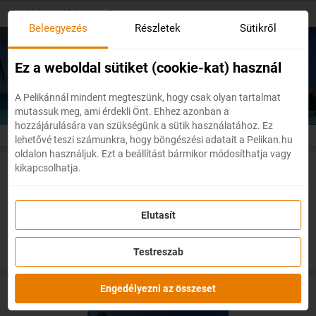
Skip
Főoldal
/
Afrika
/
Tanzánia
to
Beleegyezés
Részletek
Sütikről
main
content
Olcsó repülőjegyek
Tanzánia
Ez a weboldal sütiket (cookie-kat) használ
A Pelikánnál mindent megteszünk, hogy csak olyan tartalmat
mutassuk meg, ami érdekli Önt. Ehhez azonban a
hozzájárulására van szükségünk a sütik használatához. Ez
lehetővé teszi számunkra, hogy böngészési adatait a Pelikan.hu
oldalon használjuk. Ezt a beállítást bármikor módosíthatja vagy
kikapcsolhatja.
Akciós repülőjegyek Tanzániába
Elutasít
Testreszab
Engedélyezni az összeset