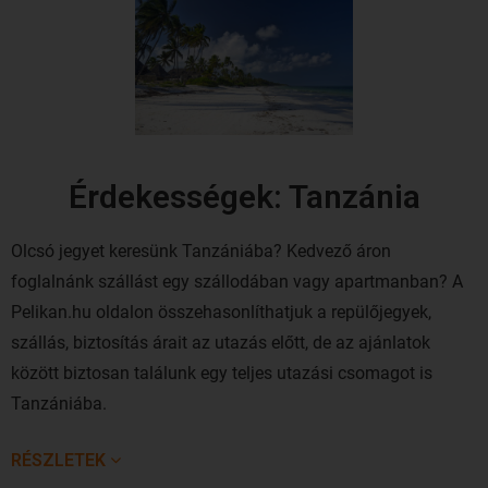
Érdekességek: Tanzánia
Olcsó jegyet keresünk Tanzániába? Kedvező áron
foglalnánk szállást egy szállodában vagy apartmanban? A
Pelikan.hu oldalon összehasonlíthatjuk a repülőjegyek,
szállás, biztosítás árait az utazás előtt, de az ajánlatok
között biztosan találunk egy teljes utazási csomagot is
Tanzániába.
Tanzánia a gyönyörű természeti tájak, a pótolhatatlan fauna
RÉSZLETEK
és növényvilág hazája, de mindenekelőtt az igazi