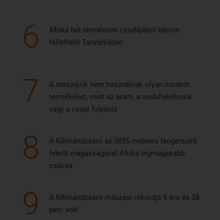
6
Afrika hét természeti csodájából három
fellelhető Tanzániában
7
A maszájok nem használnak olyan modern
termékeket, mint az áram, a mobiltelefonok
vagy a csapi folyóvíz
8
A Kilimandzsáró az 5895 méteres tengerszint
feletti magasságával Afrika legmagasabb
csúcsa
9
A Kilimandzsáró mászási rekordja 5 óra és 38
perc volt