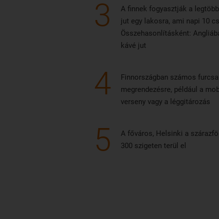
3
A finnek fogyasztják a legtöb
jut egy lakosra, ami napi 10 c
Összehasonlításként: Angliába
kávé jut
4
Finnországban számos furcsa 
megrendezésre, például a mobi
verseny vagy a léggitározás
5
A főváros, Helsinki a szárazf
300 szigeten terül el