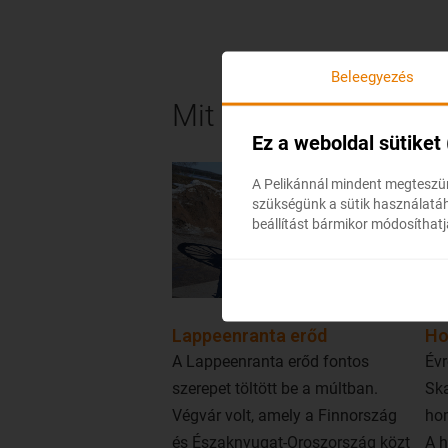
Beleegyezés
Mit érdemes megnéz
Ez a weboldal sütiket
A Pelikánnál mindent megteszün
szükségünk a sütik használatáho
beállítást bármikor módosíthatj
Lappeenranta erőd
Ho
A Lappeenranta erőd fontos
Évr
szerepet töltött be a múltban.
Sk
Végvár volt, amely a Finnország
hom
és Északnyugat-Oroszország közt
A h