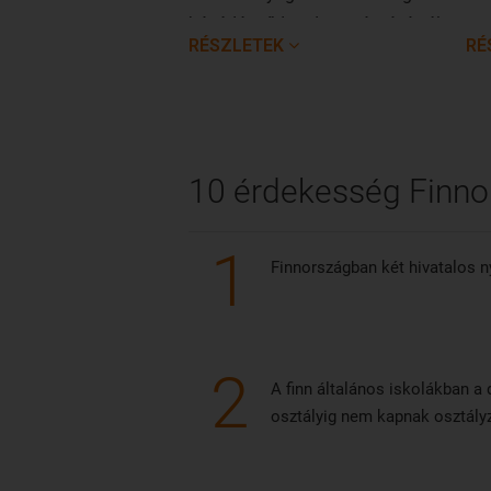
húzódó erődrendszer részévé vált.
cs
RÉSZLETEK
RÉ
Évszázadokon keresztül védte a
lét
várost a svéd és az orosz
évb
hadaktól.
10 érdekesség Finno
1
Finnországban két hivatalos ny
2
A finn általános iskolákban a
osztályig nem kapnak osztály