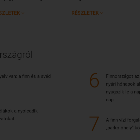
odálatos műalkotás
ház egyes részei 1826 és 1905
SZLETEK
RÉSZLETEK
rehozásában, amely minden
között épültek. Főként Ivan Vo
en más témára készül.
üzletembernek köszönhetően v
ismertté 1872-ben. Ettől kezdv
egészen 1983-ig a Volkov csal
négy generációja lakta a házat
rszágról
6
elv van: a finn és a svéd
Finnországot az 
nyári hónapok a
nyugszik le a na
nap
 diákok a nyolcadik
7
zatokat
A finn vízi forg
„parkolóhely” k