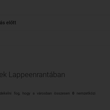
ás előtt
gek Lappeenrantában
érdekelni fog, hogy a városban összesen
0
nemzetközi