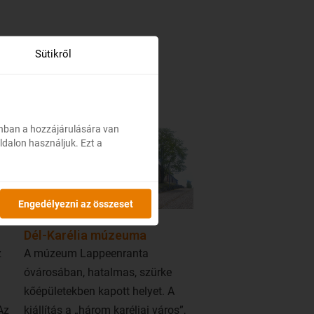
Sütikről
onban a hozzájárulására van
ldalon használjuk. Ezt a
Engedélyezni az összeset
Dél-Karélia múzeuma
z
A múzeum Lappeenranta
óvárosában, hatalmas, szürke
kőépületekben kapott helyet. A
Az
kiállítás a „három karéliai város”,