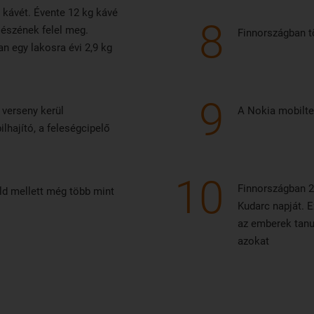
b kávét. Évente 12 kg kávé
8
sészének felel meg.
Finnországban t
n egy lakosra évi 2,9 kg
9
verseny kerül
A Nokia mobiltel
lhajító, a feleségcipelő
10
Finnországban 2
öld mellett még több mint
Kudarc napját. E
az emberek tanu
azokat