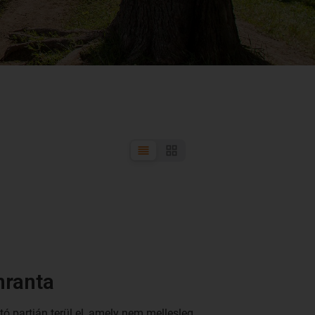
nranta
tó partján terül el, amely nem mellesleg