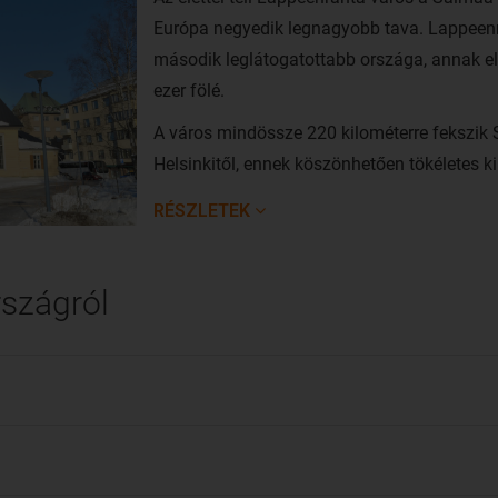
Európa negyedik legnagyobb tava. Lappeenr
második leglátogatottabb országa, annak el
ezer fölé.
A város mindössze 220 kilométerre fekszik S
Helsinkitől, ennek köszönhetően tökéletes 
megismeréséhez.
RÉSZLETEK
Lappeenranta, avagy Wilmanstrand városát 
királynő. Lappeenranta manapság az egész dél
rszágról
egyetemi városa.
A legolcsóbban Budapestről utazhatsz Lapp
közvetlen járatával.