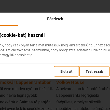
Részletek
ni Lappeenrantában?
 (cookie-kat) használ
k, hogy csak olyan tartalmat mutassuk meg, ami érdekli Önt. Ehhez az
z. Ez lehetővé teszi számunkra, hogy böngészési adatait a Pelikan.hu o
a vagy kikapcsolhatja.
Elutasít
Testreszab
mokvár Lappeenrantában
Volkov House
ől évre minden nyáron felépítik
A belvárosban található áruhá
andinávia legnagyobb
Lappeenranta legrégebbi
okvárát a Saimaa tó partján.
faépülete, amelyet sikerült
elyi gyerekek is segédkeznek a
megőrizni az utókor számára. 