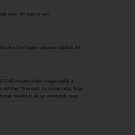
öbb mint 180 ezer tó van
efont a finn Espoo városban találták fel
010-től minden évben megünneplik a
z október 13-ra esik. Az ünnep célja, hogy
ljanak hibáikból, és ne ismételjék meg