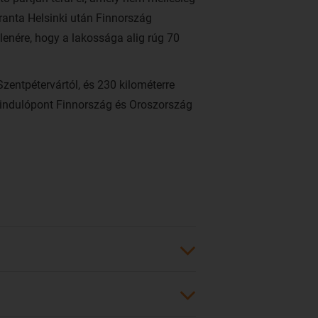
anta Helsinki után Finnország
lenére, hogy a lakossága alig rúg 70
zentpétervártól, és 230 kilométerre
kiindulópont Finnország és Oroszország
1649-ben alapította Christina svéd
-finnországi régió ipari, üzleti és
eenrantába a Ryanair légitársaság