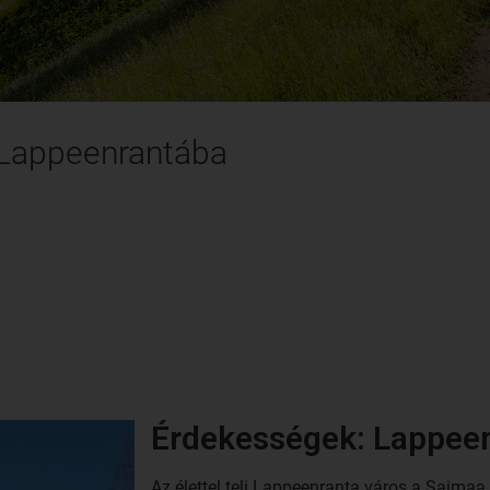
 Lappeenrantába
Érdekességek: Lappee
Az élettel teli Lappeenranta város a Saimaa 