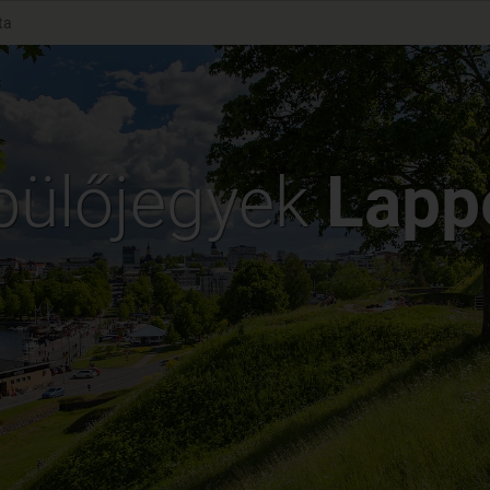
ta
pülőjegyek
Lapp