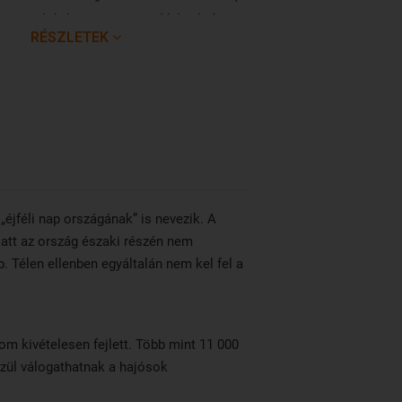
tehát Lappeenranta, Vyborh és
RÉSZLETEK
lkov
Priozersk történelmét, valamint
ált
„Dél-Karélia gyökereit” mutatja be.
e
Ez utóbbi kiállításon
ád
megtekinthetőek a legősibb
.
finnországi leletek.
„éjféli nap országának” is nevezik. A
latt az ország északi részén nem
p. Télen ellenben egyáltalán nem kel fel a
alom kivételesen fejlett. Több mint 11 000
özül válogathatnak a hajósok