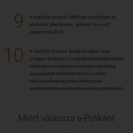
9
A thaiföldi királynő 1880-ban vízbefulladt az
alattvalói jelenlétében, akiknek tilos volt
megérinteniük őt.
10
A thaiföldi főváros, Bangkok valódi neve
(magyar átírással) Grungthép-mȧhánákān-ȧmān-
rȧtȧnȧgószin-mȧhinthȧrá-juthȧjá-mȧhádilog-
popnoppȧrȧt-rádsȧtháni-burirom-udom-
rádsȧnivédmȧhászȧthán-ȧmānpimán-
ȧvȧtánszȧthid-szȧgȧthȧdtijȧ-viszȧnugȧmprȧszit.
Miért válassza a Pelikánt