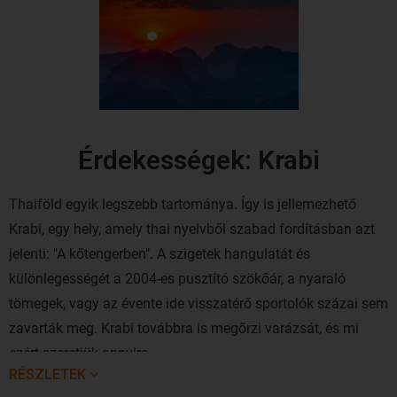
Érdekességek: Krabi
Thaiföld egyik legszebb tartománya. Így is jellemezhető
Krabi, egy hely, amely thai nyelvből szabad fordításban azt
jelenti: "A kőtengerben". A szigetek hangulatát és
különlegességét a 2004-es pusztító szökőár, a nyaraló
tömegek, vagy az évente ide visszatérő sportolók százai sem
zavarták meg. Krabi továbbra is megőrzi varázsát, és mi
ezért szeretjük annyira.
RÉSZLETEK
A csodás tájjal, egyedi sziklaalakzatokkal szegélyezett fehér