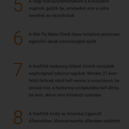
5
A nagy kókuszültetvényeken a kókuszdiót
majmok gyűjtik be, amelyeket erre a célra
neveltek és idomítottak.
6
A Wat Pa Maha Chedi Kaew templom pontosan
egymillió darab sörösüvegből épült.
7
A thaiföldi hadsereg többek között sorsjáték
segítségével toboroz tagokat. Minden 21 éven
felüli férfinak részt kell vennie a sorsoláson, ha
pirosat húz, a hadsereg szolgálatába kell állnia,
ha nem, akkor nem kötelező számára.
8
A thaiföldi király az Amerikai Egyesült
Államokban, Massachusetts államban született.