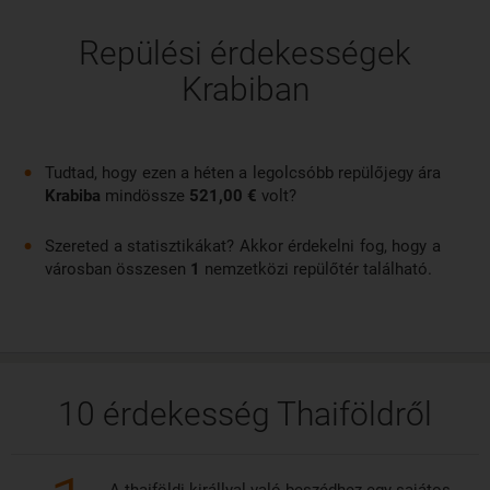
órás repülőutat vesz igénybe. Krabi nemzetközi repülőtere
körülbelül 11 kilométerre található a várostól, és főleg
Repülési érdekességek
belföldi járatokra használják. A terminál a repülőtér méretét
Krabiban
tekintve elég nagy, és nagyon jól karbantartott.
Tudtad, hogy ezen a héten a legolcsóbb repülőjegy ára
Krabiba
mindössze
521,00 €
volt?
Szereted a statisztikákat? Akkor érdekelni fog, hogy a
városban összesen
1
nemzetközi repülőtér található.
10 érdekesség Thaiföldről