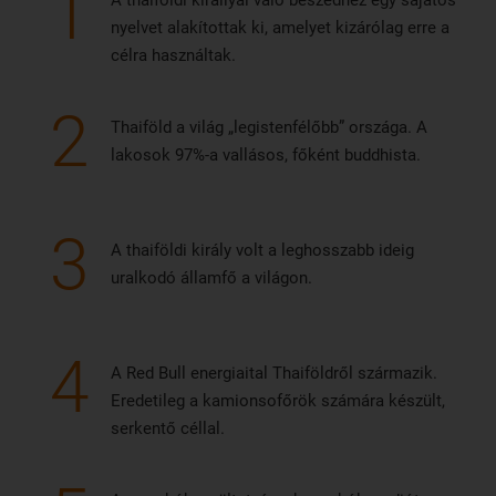
1
A thaiföldi királlyal való beszédhez egy sajátos
nyelvet alakítottak ki, amelyet kizárólag erre a
célra használtak.
2
Thaiföld a világ „legistenfélőbb” országa. A
lakosok 97%-a vallásos, főként buddhista.
3
A thaiföldi király volt a leghosszabb ideig
uralkodó államfő a világon.
4
A Red Bull energiaital Thaiföldről származik.
Eredetileg a kamionsofőrök számára készült,
serkentő céllal.