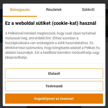
Skip
Főoldal
/
Ázsia
/
Thaiföld
/
Krabi
to
Beleegyezés
Részletek
Sütikről
main
content
Olcsó repülőjegyek
Krabi
Ez a weboldal sütiket (cookie-kat) használ
A Pelikánnál mindent megteszünk, hogy csak olyan tartalmat
mutassuk meg, ami érdekli Önt. Ehhez azonban a
hozzájárulására van szükségünk a sütik használatához. Ez
lehetővé teszi számunkra, hogy böngészési adatait a Pelikan.hu
oldalon használjuk. Ezt a beállítást bármikor módosíthatja vagy
kikapcsolhatja.
Akciós repülőjegyek Krabiba
Elutasít
Testreszab
Engedélyezni az összeset