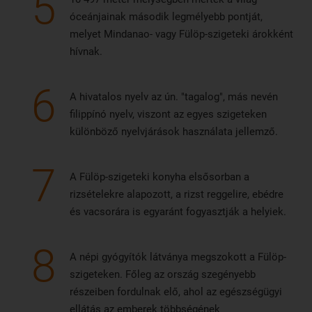
5
óceánjainak második legmélyebb pontját,
melyet Mindanao- vagy Fülöp-szigeteki árokként
hívnak.
6
A hivatalos nyelv az ún. "tagalog", más nevén
filippínó nyelv, viszont az egyes szigeteken
különböző nyelvjárások használata jellemző.
7
A Fülöp-szigeteki konyha elsősorban a
rizsételekre alapozott, a rizst reggelire, ebédre
és vacsorára is egyaránt fogyasztják a helyiek.
8
A népi gyógyítók látványa megszokott a Fülöp-
szigeteken. Főleg az ország szegényebb
részeiben fordulnak elő, ahol az egészségügyi
ellátás az emberek többségének