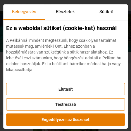
Skip
Főoldal
/
Ázsia
/
Fülöp-szigetek
/
Cebu
to
Beleegyezés
Részletek
Sütikről
main
content
Olcsó repülőjegyek
Cebu
Ez a weboldal sütiket (cookie-kat) használ
A Pelikánnál mindent megteszünk, hogy csak olyan tartalmat
mutassuk meg, ami érdekli Önt. Ehhez azonban a
hozzájárulására van szükségünk a sütik használatához. Ez
lehetővé teszi számunkra, hogy böngészési adatait a Pelikan.hu
oldalon használjuk. Ezt a beállítást bármikor módosíthatja vagy
kikapcsolhatja.
Akciós repülőjegyek Cebuba
Elutasít
Testreszab
Engedélyezni az összeset