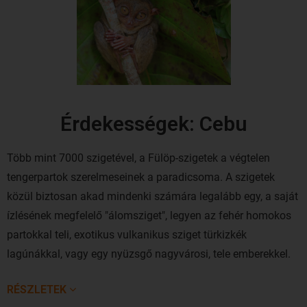
Érdekességek: Cebu
Több mint 7000 szigetével, a Fülöp-szigetek a végtelen
tengerpartok szerelmeseinek a paradicsoma. A szigetek
közül biztosan akad mindenki számára legalább egy, a saját
ízlésének megfelelő "álomsziget", legyen az fehér homokos
partokkal teli, exotikus vulkanikus sziget türkizkék
lagúnákkal, vagy egy nyüzsgő nagyvárosi, tele emberekkel.
Cebu sziget a Fülöp-szigetek egyik legfejlettebb tartománya.
RÉSZLETEK
Aktív, kalandokkal teli pihenésre és nyugodt, exotikus