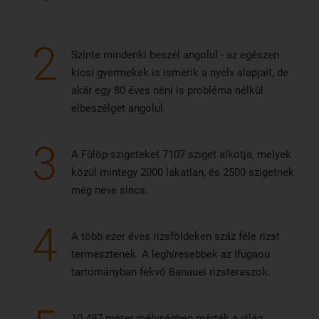
2
Szinte mindenki beszél angolul - az egészen
kicsi gyermekek is ismerik a nyelv alapjait, de
akár egy 80 éves néni is probléma nélkül
elbeszélget angolul.
3
A Fülöp-szigeteket 7107 sziget alkotja, melyek
közül mintegy 2000 lakatlan, és 2500 szigetnek
még neve sincs.
4
A több ezer éves rizsföldeken száz féle rizst
termesztenek. A leghíresebbek az Ifugaou
tartományban fekvő Banauei rizsteraszok.
10 497 méter mélységben mérték a világ