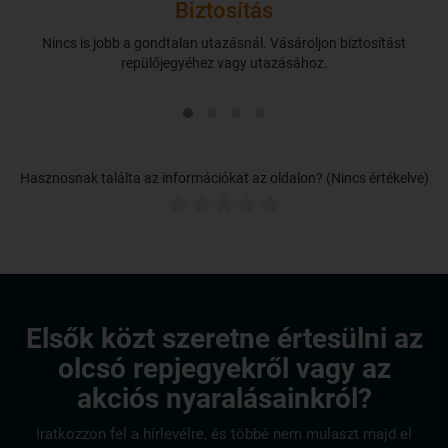
Biztosítás
Nincs is jobb a gondtalan utazásnál. Vásároljon biztosítást
repülőjegyéhez vagy utazásához.
Hasznosnak találta az információkat az oldalon? (Nincs értékelve)
Elsők közt szeretne értesülni az
olcsó repjegyekről vagy az
akciós nyaralásainkról?
Iratkozzon fel a hírlevélre, és többé nem mulaszt majd el