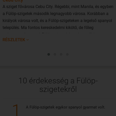
történelem rajongói is magtalálják a maguknak való
A sziget fővárosa Cebu City. Régebbi, mint Manila, és egyben
elfoglaltságot, mint amilyen a kínai taoista templom, erőd
a Fülöp-szigetek második legnagyobb városa. Korábban a
felfedezése, megtekintése.
királyok városa volt, és a Fülöp-szigeteken a legelső spanyol
település. Ma fontos kereskedelmi kikötő, de főleg
A Fülöp-szigetek Délkelet-Ázsia egyik leglátogatottabb úti
turistaparadicsom. A Fülöp-szigetek legnépszerűbb
célja, nem csoda, hogy a magyar utazók körében is
RÉSZLETEK
turisztikai központjának hírnevét szerezte meg, mivel
közkedvelt ország. Kedvező repülőjegyekhez közvetlenül
gyönyörű strandok veszik körül, kiváló feltételekkel a
Cebu szigetére a Pelikán oldalán keresztül juthatnak. Igaz,
búvárkodásra.
közvetlen járatot a környékünkről nem indítanak, de
kényelmes átszállással Budapestről, Bécsből is el lehet jutni
az EVA Air, Emirates vagy a Korean Air légitársaságok
10 érdekesség a Fülöp-
járataival. Az átlagos repülési idő Cebu szigetére 17 óra.
szigetekről
1
A Fülöp-szigetek egykor spanyol gyarmat volt.