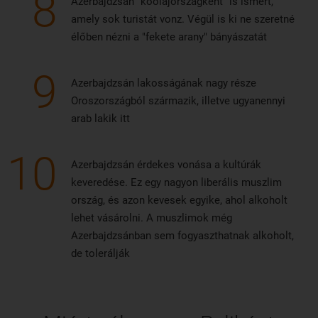
8
Azerbajdzsán "kőolajországként" is ismert,
amely sok turistát vonz. Végül is ki ne szeretné
élőben nézni a "fekete arany" bányászatát
9
Azerbajdzsán lakosságának nagy része
Oroszországból származik, illetve ugyanennyi
arab lakik itt
10
Azerbajdzsán érdekes vonása a kultúrák
keveredése. Ez egy nagyon liberális muszlim
ország, és azon kevesek egyike, ahol alkoholt
lehet vásárolni. A muszlimok még
Azerbajdzsánban sem fogyaszthatnak alkoholt,
de tolerálják