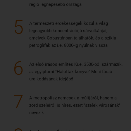
régió legnépesebb országa
5
A természeti érdekességek közül a világ
legnagyobb koncentrációjú sárvulkánjai,
amelyek Gobustánban találhatók, és a szikla
petroglifák az i.e. 8000-ig nyúlnak vissza
6
Az első írásos említés Kr.e. 3500-ból származik,
az egyiptomi "Halottak könyve" Meni fáraó
uralkodásának idejéből
7
A metropolisz nemcsak a múltjáról, hanem a
zord szeleiről is híres, ezért "szelek városának"
nevezik