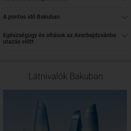
A bakui Heydar Aliyev nemzetközi repülőtér a főváros
A pontos idő Bakuban
közelében található. Érkezésünk után azonnal magával
rakad minket a szabálytalan alakja. A távolság a belvárostól
mintegy 20 kilométer.
Egészségügy és oltások az Azerbajdzsánba
utazás előtt
Látnivalók Bakuban