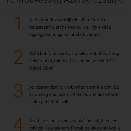
1
A főváros Baku körülbelül 28 méterrel a
tengerszint alatt helyezkedik el, így a világ
legnagyobb tengerszint alatti városa.
2
Baku két fő részből áll, a belvárosból és a régi
belvárosból, mindkettő szerepel az UNESCO
jegyzékében
3
Az azerbajdzsánok többsége szereti a teát. Ez
az ország első számú itala, és általában körte
alakú pohárból iszik
4
Azerbajdzsán a Transzkaukázus keleti részén
fekszik, és csaknem 10 milliós lakosságával a