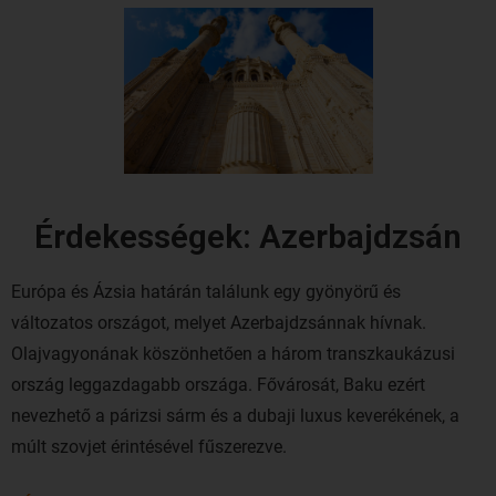
Érdekességek: Azerbajdzsán
Európa és Ázsia határán találunk egy gyönyörű és
változatos országot, melyet Azerbajdzsánnak hívnak.
Olajvagyonának köszönhetően a három transzkaukázusi
ország leggazdagabb országa. Fővárosát, Baku ezért
nevezhető a párizsi sárm és a dubaji luxus keverékének, a
múlt szovjet érintésével fűszerezve.
Azerbajdzsán lakosai nagyon kedvesek és barátságosa,