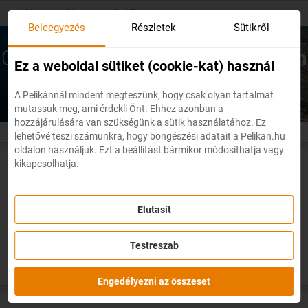
Skip
Főoldal
/
Afrika
/
Dél-afrika
/
Port Elizabeth
to
Beleegyezés
Részletek
Sütikről
main
content
Olcsó repülőjegyek
Port Elizabeth
Ez a weboldal sütiket (cookie-kat) használ
A Pelikánnál mindent megteszünk, hogy csak olyan tartalmat
mutassuk meg, ami érdekli Önt. Ehhez azonban a
hozzájárulására van szükségünk a sütik használatához. Ez
lehetővé teszi számunkra, hogy böngészési adatait a Pelikan.hu
oldalon használjuk. Ezt a beállítást bármikor módosíthatja vagy
kikapcsolhatja.
Akciós repülőjegyek Port
Elizabethba
Elutasít
Testreszab
Engedélyezni az összeset