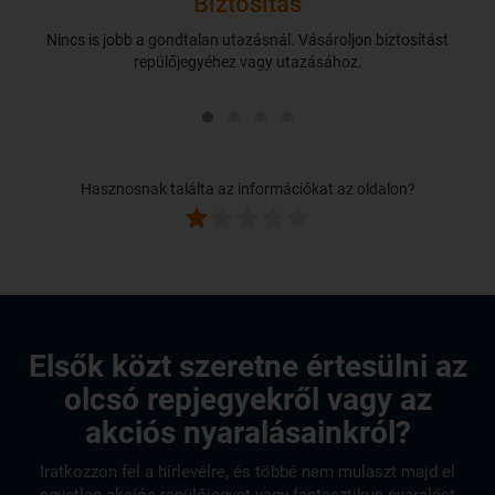
Biztosítás
Nincs is jobb a gondtalan utazásnál. Vásároljon biztosítást
repülőjegyéhez vagy utazásához.
Hasznosnak találta az információkat az oldalon?
Elsők közt szeretne értesülni az
olcsó repjegyekről vagy az
akciós nyaralásainkról?
Iratkozzon fel a hírlevélre, és többé nem mulaszt majd el
egyetlen akciós repülőjegyet vagy fantasztikus nyaralást