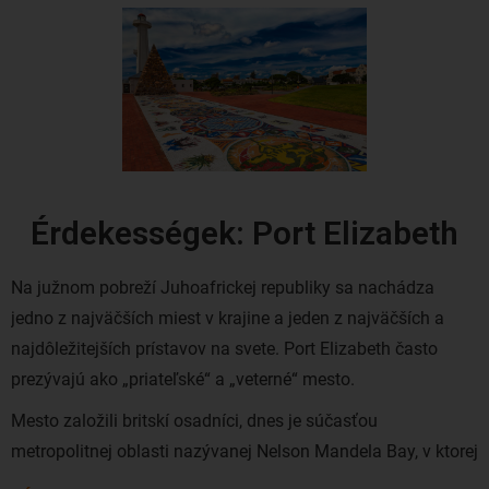
Érdekességek: Port Elizabeth
Na južnom pobreží Juhoafrickej republiky sa nachádza
jedno z najväčších miest v krajine a jeden z najväčších a
najdôležitejších prístavov na svete. Port Elizabeth často
prezývajú ako „priateľské“ a „veterné“ mesto.
Mesto založili britskí osadníci, dnes je súčasťou
metropolitnej oblasti nazývanej Nelson Mandela Bay, v ktorej
žije viac ako 1,3 milióna obyvateľov.