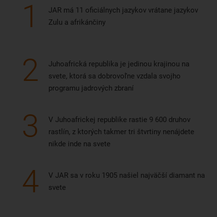
1
JAR má 11 oficiálnych jazykov vrátane jazykov
Zulu a afrikánčiny
2
Juhoafrická republika je jedinou krajinou na
svete, ktorá sa dobrovoľne vzdala svojho
programu jadrových zbraní
3
V Juhoafrickej republike rastie 9 600 druhov
rastlín, z ktorých takmer tri štvrtiny nenájdete
nikde inde na svete
4
V JAR sa v roku 1905 našiel najväčší diamant na
svete