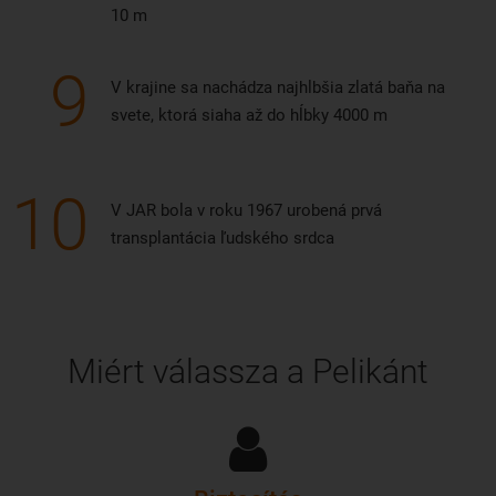
10 m
9
V krajine sa nachádza najhlbšia zlatá baňa na
svete, ktorá siaha až do hĺbky 4000 m
10
V JAR bola v roku 1967 urobená prvá
transplantácia ľudského srdca
Miért válassza a Pelikánt