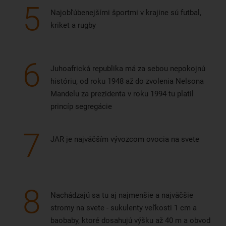
5
Najobľúbenejšími športmi v krajine sú futbal,
kriket a rugby
6
Juhoafrická republika má za sebou nepokojnú
históriu, od roku 1948 až do zvolenia Nelsona
Mandelu za prezidenta v roku 1994 tu platil
princíp segregácie
7
JAR je najväčším vývozcom ovocia na svete
8
Nachádzajú sa tu aj najmenšie a najväčšie
stromy na svete - sukulenty veľkosti 1 cm a
baobaby, ktoré dosahujú výšku až 40 m a obvod