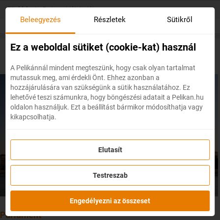
Skip
Főoldal
/
Budapest látnivalói
to
Beleegyezés
Részletek
Sütikről
main
content
Ez a weboldal sütiket (cookie-kat) használ
Budapest látnivalói
A Pelikánnál mindent megteszünk, hogy csak olyan tartalmat
mutassuk meg, ami érdekli Önt. Ehhez azonban a
hozzájárulására van szükségünk a sütik használatához. Ez
lehetővé teszi számunkra, hogy böngészési adatait a Pelikan.hu
oldalon használjuk. Ezt a beállítást bármikor módosíthatja vagy
kikapcsolhatja.
Elutasít
Testreszab
Engedélyezni az összeset
Parlament