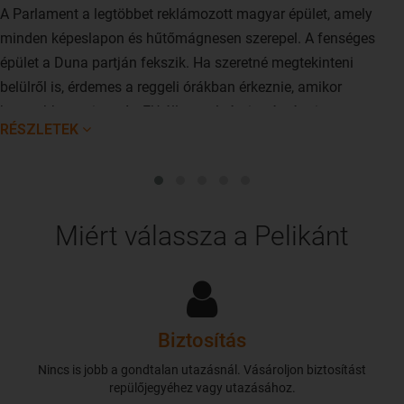
A Parlament a legtöbbet reklámozott magyar épület, amely
minden képeslapon és hűtőmágnesen szerepel. A fenséges
épület a Duna partján fekszik. Ha szeretné megtekinteni
belülről is, érdemes a reggeli órákban érkeznie, amikor
kevesebb a turista. Az EU állampolgárai számára ingyenes
RÉSZLETEK
vezetést tartanak a Parlamentben.
Miért válassza a Pelikánt
Biztosítás
Nincs is jobb a gondtalan utazásnál. Vásároljon biztosítást
repülőjegyéhez vagy utazásához.