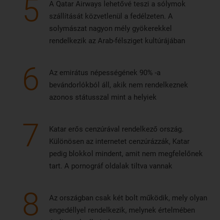
5
A Qatar Airways lehetővé teszi a sólymok
szállítását közvetlenül a fedélzeten. A
solymászat nagyon mély gyökerekkel
rendelkezik az Arab-félsziget kultúrájában
6
Az emirátus népességének 90% -a
bevándorlókból áll, akik nem rendelkeznek
azonos státusszal mint a helyiek
7
Katar erős cenzúrával rendelkező ország.
Különösen az internetet cenzúrázzák, Katar
pedig blokkol mindent, amit nem megfelelőnek
tart. A pornográf oldalak tiltva vannak
8
Az országban csak két bolt működik, mely olyan
engedéllyel rendelkezik, melynek értelmében