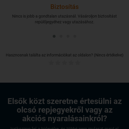
Biztosítás
Nincs is jobb a gondtalan utazásnál. Vásároljon biztosítást
repülőjegyéhez vagy utazásához.
Hasznosnak találta az információkat az oldalon? (Nincs értékelve)
Elsők közt szeretne értesülni az
olcsó repjegyekről vagy az
akciós nyaralásainkról?
Iratkozzon fel a hírlevélre, és többé nem mulaszt majd el