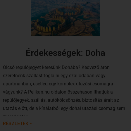
Érdekességek: Doha
Olcsó repülőjegyet keresünk Dohába? Kedvező áron
szeretnénk szállást foglalni egy szállodában vagy
apartmanban, esetleg egy komplex utazási csomagra
vágyunk? A Pelikan.hu oldalon összehasonlíthatjuk a
repülőjegyek, szállás, autókölcsönzés, biztosítás árait az
utazás előtt, de a kínálatból egy dohai utazási csomag sem
maradhat ki.
RÉSZLETEK
Doha vagy "az arab New York" (ahogy Katar fővárosát