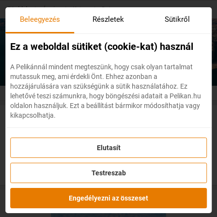
Skip
Főoldal
/
Ázsia
/
Katar
/
Doha
to
Beleegyezés
Részletek
Sütikről
main
content
Olcsó repülőjegyek
Doha
Ez a weboldal sütiket (cookie-kat) használ
A Pelikánnál mindent megteszünk, hogy csak olyan tartalmat
mutassuk meg, ami érdekli Önt. Ehhez azonban a
hozzájárulására van szükségünk a sütik használatához. Ez
lehetővé teszi számunkra, hogy böngészési adatait a Pelikan.hu
oldalon használjuk. Ezt a beállítást bármikor módosíthatja vagy
kikapcsolhatja.
Akciós repülőjegyek Dohába
Elutasít
Testreszab
Engedélyezni az összeset