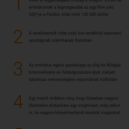
1
Katar a leggazdagabb ország a világon. Ennek az
hatalmas bázissal rendelkezik itt. Dohába repülhetünk a
emirátusnak a legmagasabb az egy főre jutó
Turkish Airlines vagy a Pegasus légitársasággal is egy
GDP-je a Földön, több mint 130 000 dollár
átszállással.
2
A tevefutamok több száz éve rendkívül népszerű
sportágnak számítanak Katarban
3
Az emirátus egész gazdasága az olaj és földgáz
kitermelésére és feldolgozására épül, melyet
hatalmas mennyiségben exportálnak külföldre
4
Egy másik érdekes tény, hogy Katarban nagyon
illemtelen elutasítani egy meghívást, még akkor
is, ha nagyon kényelmetlenül érezzük magunkat