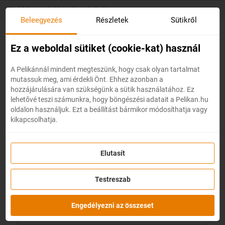
Skip
Főoldal
/
Légitársaságok értékelése
to
Beleegyezés
Részletek
Sütikről
main
content
Ez a weboldal sütiket (cookie-kat) használ
A Pelikánnál mindent megteszünk, hogy csak olyan tartalmat
mutassuk meg, ami érdekli Önt. Ehhez azonban a
hozzájárulására van szükségünk a sütik használatához. Ez
lehetővé teszi számunkra, hogy böngészési adatait a Pelikan.hu
oldalon használjuk. Ezt a beállítást bármikor módosíthatja vagy
kikapcsolhatja.
Elutasít
Testreszab
Engedélyezni az összeset