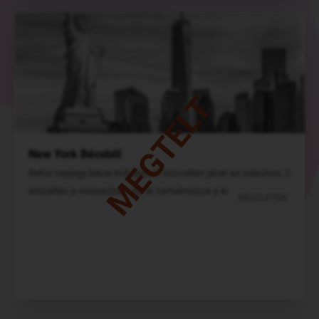
MEGTELT
New York Bécsből
Retúr repjegy bécsi indulással: közvetlen járat az odaúton, 2
átszállás a visszaúton. Az ár tartalmazza a kézipoggyászt.
RÉSZLETEK