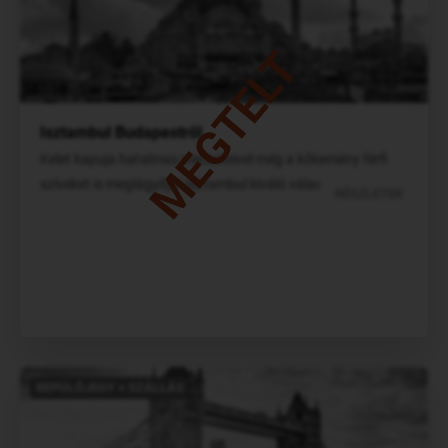
MEGTELT
Isztambul Budapestről
Kelet kapuja hatalmas mecseteivel még a kőkemény férfi
szíveket is meglágyítja! Isztambul kiváló választás!
RÉSZLETEK
REPÜLŐJEGY + SZÁLLÁS