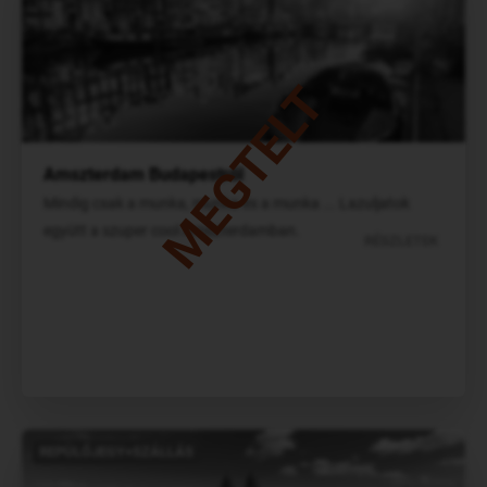
MEGTELT
Amszterdam Budapestről
Mindig csak a munka, munka és a munka ... Lazuljatok
együtt a szuper cool Amszterdamban.
RÉSZLETEK
REPÜLŐJEGY+SZÁLLÁS