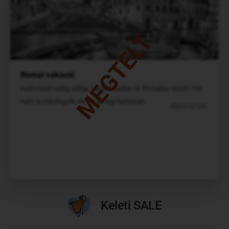
MEGTELT
Római vakáció
Kedvesed váltig állitja, hogy minden út Rómába vezet? Ha
nem is mindegyik, de ez az egy biztosan.
RÉSZLETEK
Keleti SALE