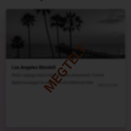
MEGTELT
Los Angeles Bécsből
Retúr repjegy bécsi indulással és érkezéssel. Finnair
légitársasággal és egy rövid átszállással Helsinkiben.
RÉSZLETEK