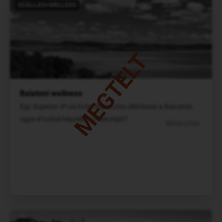
SZÁLLÁS+WELLESS
MEGTELT
Balatoni wellness
Egy Superior 4*-os hotel félpanziós ellátással a Balcsinál,
ugye el tudod képzelni a reakcióját?
RÉSZLETEK