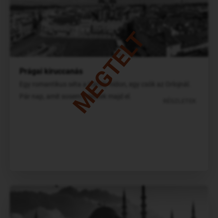
MEGTELT
Prágai kiruccanás
Egy romantikus séta a Károly hídon, egy csók az Orlojnál.
Pár nap, amit sosem feledtek majd el.
RÉSZLETEK