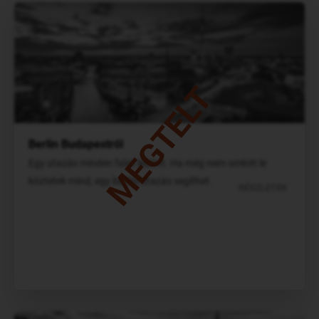
MEGTELT
Berlin Budapestről
Egy utazás minden falat ledönt. Ha még nem omlott le
köztetek mind, egy berlini utazás segíthet.
RÉSZLETEK