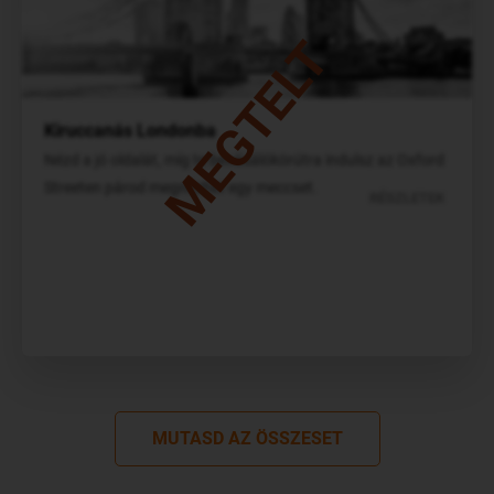
MEGTELT
Kiruccanás Londonba
Nézd a jó oldalát, míg te bevásálókörútra indulsz az Oxford
Streeten párod megnézhet egy meccset.
RÉSZLETEK
MUTASD AZ ÖSSZESET