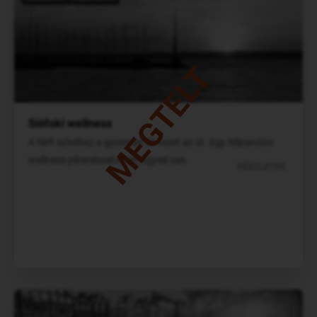
MEGTELT
Siófoki wellness
A férfi szívéhez a gyomrán át vezet az út. Egy félpanziós
wellness pihenéssel nyert ügyed van.
RÉSZLETEK