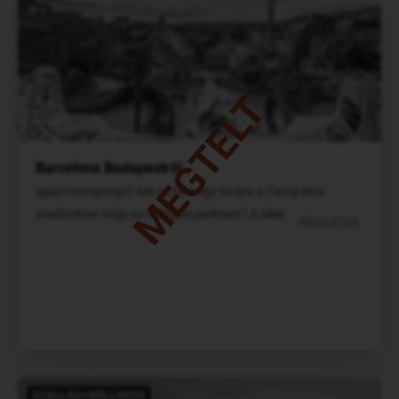
MEGTELT
Barcelona Budapestről
Igazi focirajongó? Mit szólna egy túrára a Camp Nou
stadionban vagy az Olimpiai parkban? A siker garantált!
RÉSZLETEK
SZÁLLÁS+WELLNESS