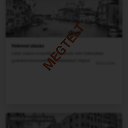
MEGTELT
Velencei utazás
Lehet valami romantikusabb annál, mint Velencében
godolázni kedveseddel az oldaladon? Aligha!
RÉSZLETEK
REPÜLŐJEGY + SZÁLLÁS