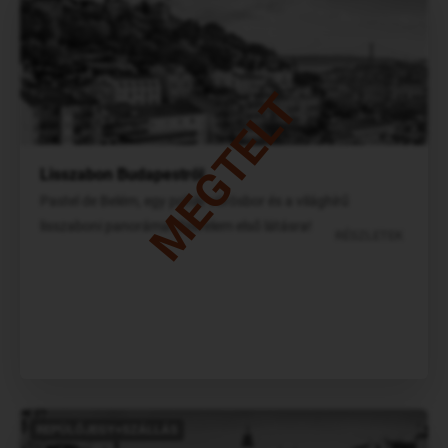
MEGTELT
Lisszabon Budapestről
Pastel de Belém, egy pohár vörösbor és a világhírű
lisszaboni panoráma! Szerelem első látásra!
RÉSZLETEK
REPÜLŐJEGY+SZÁLLÁS