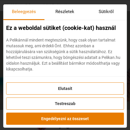
Skip
Főoldal
/
Erős nyugati SALE várható
to
Beleegyezés
Részletek
Sütikről
main
content
Erős nyugati SALE várható
Ez a weboldal sütiket (cookie-kat) használ
A Pelikánnál mindent megteszünk, hogy csak olyan tartalmat
mutassuk meg, ami érdekli Önt. Ehhez azonban a
A SALE csak átmeneti.
hozzájárulására van szükségünk a sütik használatához. Ez
lehetővé teszi számunkra, hogy böngészési adatait a Pelikan.hu
oldalon használjuk. Ezt a beállítást bármikor módosíthatja vagy
NYUGATI SALE
kikapcsolhatja.
Elutasít
ÁLMAID LOVAGJÁNAK
Testreszab
Engedélyezni az összeset
Nyugati SALE