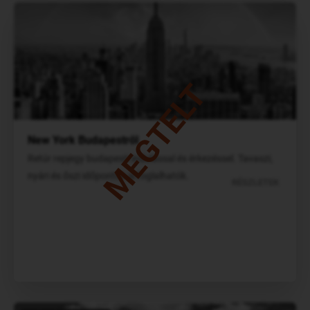
MEGTELT
New York Budapestről
Retúr repjegy budapesti indulással és érkezéssel. Tavaszi,
nyári és őszi időpontok is foglalhatók.
RÉSZLETEK